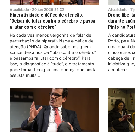
Atualidade
·
20
jun
2025
21:32
Atualidade
·
7
Hiperatividade e défice de atenção:
Drone libert
“Deixar de lutar contra o cérebro e passar
durante anún
a lutar com o cérebro”
Pinto no Por
Há cada vez menos vergonha de falar de
A candidatur
perturbação de hiperatividade e défice de
Porto, pela No
atenção (PHDA). Quando sabemos quem
uma quantida
somos deixamos de “lutar contra o cérebro”
cinco euros 
e passamos “a lutar com o cérebro”. Para
cabeça de lis
isso, o diagnóstico é “tudo”, e o tratamento
iniciativa que
pode tornar benigna uma doença que ainda
acontecer.
assusta muita