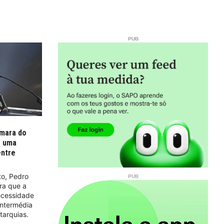
âmara do
e uma
entre
to, Pedro
ra que a
ecessidade
intermédia
tarquias.