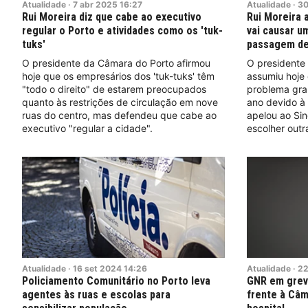
Atualidade
·
7
abr
2025
16:27
Atualidade
·
3
Rui Moreira diz que cabe ao executivo
Rui Moreira 
regular o Porto e atividades como os 'tuk-
vai causar u
tuks'
passagem de
O presidente da Câmara do Porto afirmou
O presidente
hoje que os empresários dos 'tuk-tuks' têm
assumiu hoje 
"todo o direito" de estarem preocupados
problema gra
quanto às restrições de circulação em nove
ano devido à 
ruas do centro, mas defendeu que cabe ao
apelou ao Sin
executivo "regular a cidade".
escolher outr
Atualidade
·
16
set
2024
14:26
Atualidade
·
2
Policiamento Comunitário no Porto leva
GNR em greve
agentes às ruas e escolas para
frente à Câm