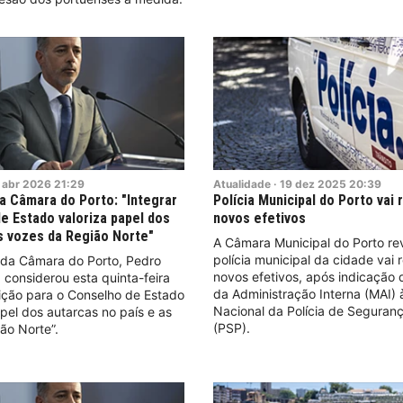
abr
2026
21:29
Atualidade
·
19
dez
2025
20:39
a Câmara do Porto: "Integrar
Polícia Municipal do Porto vai
e Estado valoriza papel dos
novos efetivos
s vozes da Região Norte"
A Câmara Municipal do Porto re
polícia municipal da cidade vai
 da Câmara do Porto, Pedro
novos efetivos, após indicação d
 considerou esta quinta-feira
da Administração Interna (MAI) 
ição para o Conselho de Estado
Nacional da Polícia de Seguran
apel dos autarcas no país e as
(PSP).
ão Norte”.