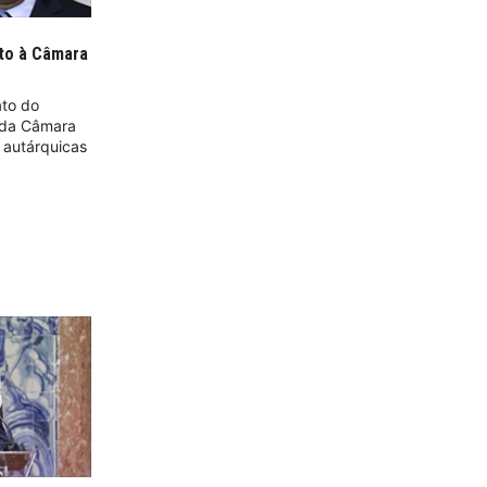
ato à Câmara
ato do
a da Câmara
s autárquicas