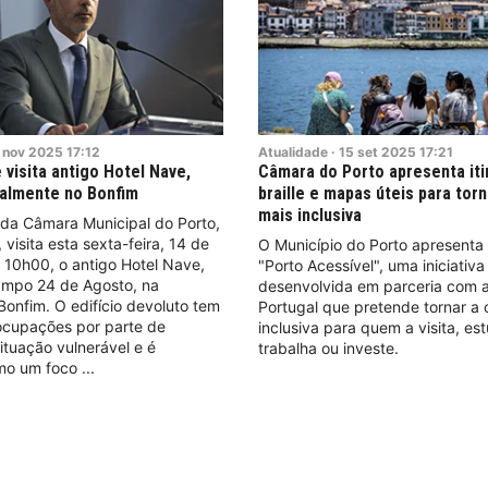
nov
2025
17:12
Atualidade
·
15
set
2025
17:21
 visita antigo Hotel Nave,
Câmara do Porto apresenta it
galmente no Bonfim
braille e mapas úteis para tor
mais inclusiva
 da Câmara Municipal do Porto,
 visita esta sexta-feira, 14 de
O Município do Porto apresenta 
 10h00, o antigo Hotel Nave,
"Porto Acessível", uma iniciativa
ampo 24 de Agosto, na
desenvolvida em parceria com a
Bonfim. O edifício devoluto tem
Portugal que pretende tornar a
 ocupações por parte de
inclusiva para quem a visita, es
tuação vulnerável e é
trabalha ou investe.
mo um foco