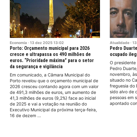
Economia
·
13
dez
2025
13:02
Atualidade
·
13
Porto: Orçamento municipal para 2026
Pedro Duarte
cresce e ultrapassa os 490 milhões de
ocupado ile
euros. “Prioridade máxima” para o setor
O presidente
da segurança e vigilância
Pedro Duarte,
novembro, às
Em comunicado, a Câmara Municipal do
situado no C
Porto revelou que o orçamento municipal de
freguesia do 
2026 cresceu contando agora com um valor
sido alvo de
de 491,3 milhões de euros, um aumento de
pessoas em si
41,3 milhões de euros (9,2%) face ao inicial
apontado co
de 2025 e vai a votação na reunião do
Executivo Municipal da próxima terça-feira,
16 de dezem