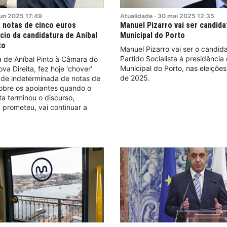
jun
2025
17:49
Atualidade
·
30
mai
2025
12:35
a notas de cinco euros
Manuel Pizarro vai ser candid
cio da candidatura de Aníbal
Municipal do Porto
to
Manuel Pizarro vai ser o candid
Partido Socialista à presidênci
a de Aníbal Pinto à Câmara do
Municipal do Porto, nas eleiçõe
va Direita, fez hoje ‘chover’
de 2025.
de indeterminada de notas de
sobre os apoiantes quando o
ta terminou o discurso,
, prometeu, vai continuar a