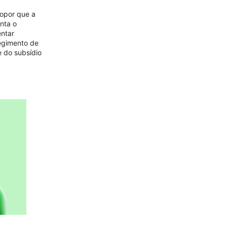
ropor que a
nta o
ntar
egimento de
e do subsídio