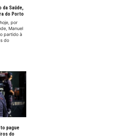
o da Saúde,
ra do Porto
hoje, por
aúde, Manuel
o partido à
as do
rto pague
iros do