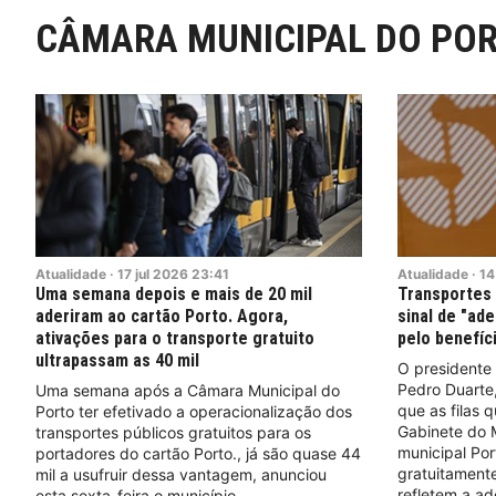
CÂMARA MUNICIPAL DO PO
Atualidade
·
17
jul
2026
23:41
Atualidade
·
14
Uma semana depois e mais de 20 mil
Transportes 
aderiram ao cartão Porto. Agora,
sinal de "ad
ativações para o transporte gratuito
pelo benefíc
ultrapassam as 40 mil
O presidente
Pedro Duarte,
Uma semana após a Câmara Municipal do
que as filas 
Porto ter efetivado a operacionalização dos
Gabinete do M
transportes públicos gratuitos para os
municipal Por
portadores do cartão Porto., já são quase 44
gratuitamente
mil a usufruir dessa vantagem, anunciou
refletem a a
esta sexta-feira o município.