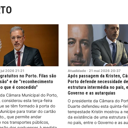
RTO
jul
2026
21:21
Atualidade
·
21
mai
2026
20:37
gratuitos no Porto. Filas são
Após passagem da Kristen, C
esão" e de "reconhecimento
Porto defende necessidade d
io que é concedido"
estrutura intermédia no país, 
Governo e as autarquias
 da Câmara Municipal do Porto,
 considerou esta terça-feira
O presidente da Câmara do Por
que se têm formado à porta do
Duarte defendeu esta quinta-fei
unícipe para tratar do cartão
tempestade Kristin mostrou a n
to., que permite andar
da existência de uma estrutura 
 nos transportes públicos,
no país, entre o Governo e as au
desão dos portuenses à medida.