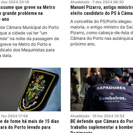
0
dez
2024
20:18
Atualidade
·
7
dez
2024
08:30
assume que greve na Metro
Manuel Pizarro, antigo ministr
m grande problema na
eleito candidato do PS à Câma
 ano
A concelhia do PS/Porto elegeu 
maioria, o antigo ministro da S
 da Câmara Municipal do Porto
Pizarro, como cabeça-de-lista d
que a cidade vai ter “um
Câmara do Porto nas autárquic
nde” na noite da passagem de
próximo ano.
greve na Metro do Porto e
dicato dos Maquinistas para
a data.
2
fev
2024
17:58
Atualidade
·
10
fev
2024
15:53
 de fome há mais de 15 dias
BE defende que Câmara do Po
ara do Porto levado para
trabalho suplementar a bombe