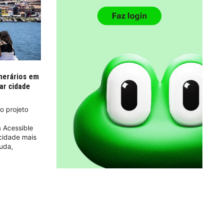
inerários em
nar cidade
o projeto
 Acessible
 cidade mais
tuda,