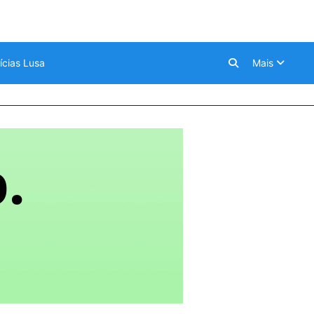
ícias Lusa
Mais