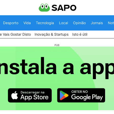
Desporto
Vida
Tecnologia
Local
Opinião
Jornais
Not
 Vais Gostar Disto
Inovação & Startups
Isto é útil