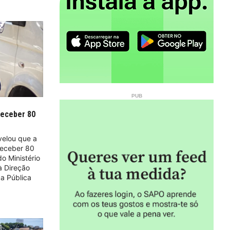
 receber 80
velou que a
 receber 80
o Ministério
à Direção
ça Pública