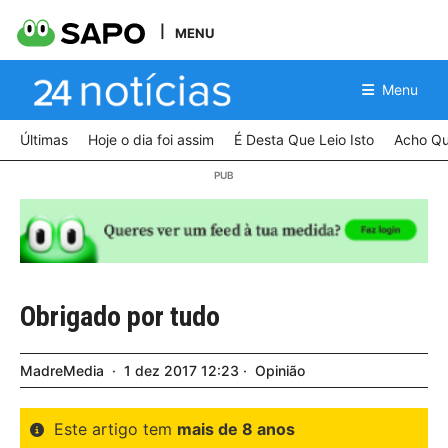
MENU
Menu
Últimas
Hoje o dia foi assim
É Desta Que Leio Isto
Acho Qu
Obrigado por tudo
MadreMedia
1
dez
2017
12:23
Opinião
Este artigo tem
mais de 8 anos