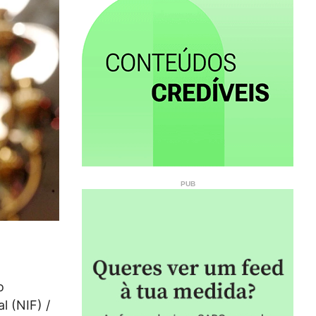
o
l (NIF) /