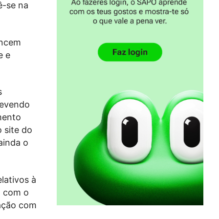
ê-se na
encem
e e
s
devendo
imento
 site do
ainda o
lativos à
, com o
lação com