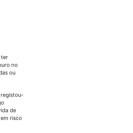
 ter
souro no
adas ou
 registou-
go
vida de
 em risco