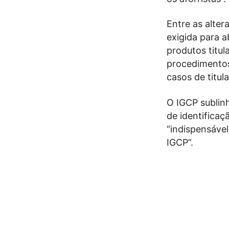
Entre as alte
exigida para a
produtos titu
procedimentos
casos de titu
O IGCP sublin
de identificaç
“indispensável
IGCP”.