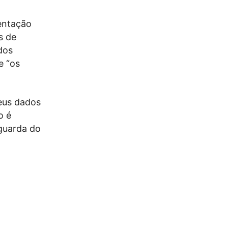
entação
s de
dos
e “os
seus dados
o é
 guarda do