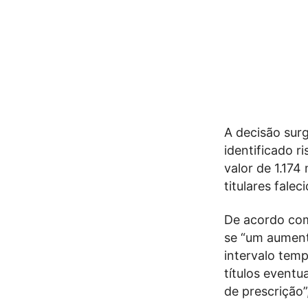
A decisão sur
identificado r
valor de 1.174
titulares falec
De acordo com
se “um aument
intervalo tem
títulos eventu
de prescrição”