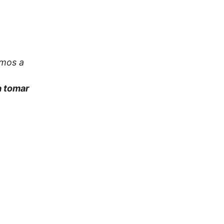
amos a
 a tomar