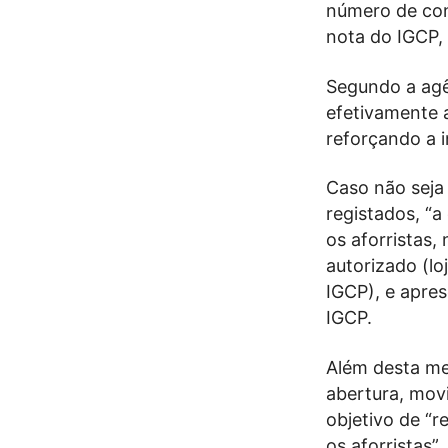
número de con
nota do IGCP, 
Segundo a agê
efetivamente a
reforçando a 
Caso não seja
registados, “
os aforristas,
autorizado (l
IGCP), e apre
IGCP.
Além desta me
abertura, mov
objetivo de “r
os aforristas”.