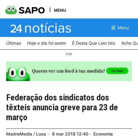
MENU
Menu
Últimas
Hoje o dia foi assim
É Desta Que Leio Isto
Acho Qu
Federação dos sindicatos dos
têxteis anuncia greve para 23 de
março
MadreMedia / Lusa
8
mar
2018
12:40
Economia