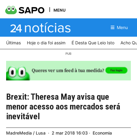
MENU
Menu
Últimas
Hoje o dia foi assim
É Desta Que Leio Isto
Acho Qu
Brexit: Theresa May avisa que
menor acesso aos mercados será
inevitável
MadreMedia / Lusa
2
mar
2018
16:03
Economia