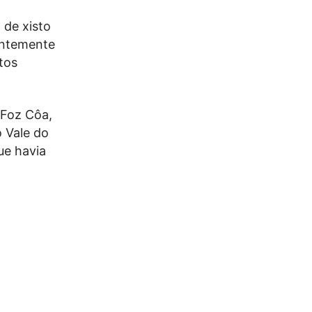
 de xisto
rentemente
tos
 Foz Côa,
 Vale do
ue havia