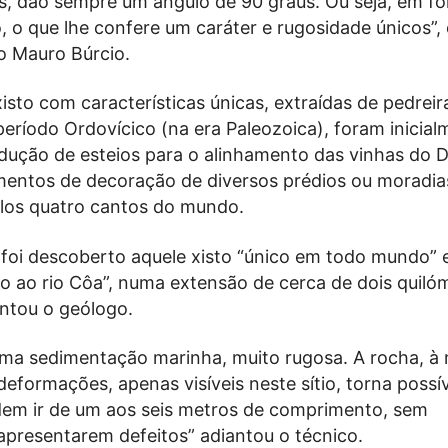
s, dão sempre um ângulo de 90 graus. Ou seja, em f
, o que lhe confere um caráter e rugosidade únicos”, 
o Mauro Búrcio.
isto com características únicas, extraídas de pedreir
eríodo Ordovícico (na era Paleozoica), foram inicial
dução de esteios para o alinhamento das vinhas do 
mentos de decoração de diversos prédios ou moradia
los quatro cantos do mundo.
 foi descoberto aquele xisto “único em todo mundo” 
to ao rio Côa”, numa extensão de cerca de dois quiló
ntou o geólogo.
uma sedimentação marinha, muito rugosa. A rocha, à
eformações, apenas visíveis neste sítio, torna possív
em ir de um aos seis metros de comprimento, sem
apresentarem defeitos” adiantou o técnico.