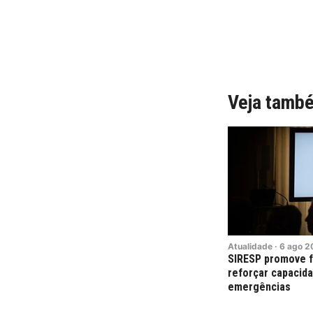
Veja tamb
Atualidade
·
6
ago
2
SIRESP promove f
reforçar capacid
emergências