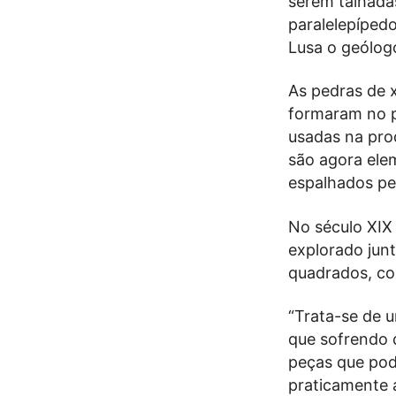
serem talhada
paralelepípedo
Lusa o geólog
As pedras de x
formaram no p
usadas na pro
são agora ele
espalhados pe
No século XIX
explorado jun
quadrados, co
“Trata-se de 
que sofrendo d
peças que pod
praticamente 