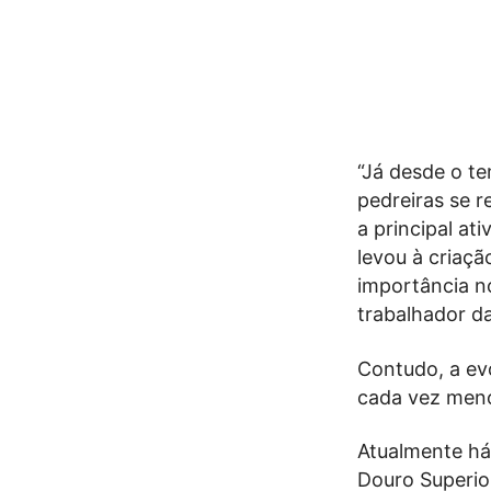
“Já desde o te
pedreiras se r
a principal at
levou à criaçã
importância n
trabalhador d
Contudo, a ev
cada vez meno
Atualmente há
Douro Superio