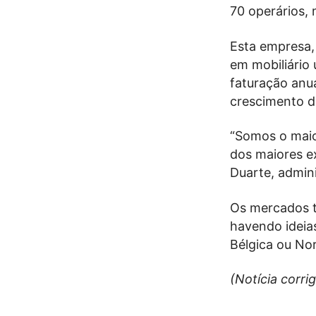
70 operários, 
Esta empresa,
em mobiliário
faturação anu
crescimento d
“Somos o mai
dos maiores ex
Duarte, admini
Os mercados t
havendo ideia
Bélgica ou No
(Notícia corri