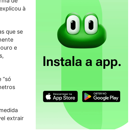
orma de
explicou à
as que se
mente
Douro e
s,
e “só
metros
 medida
el extrair