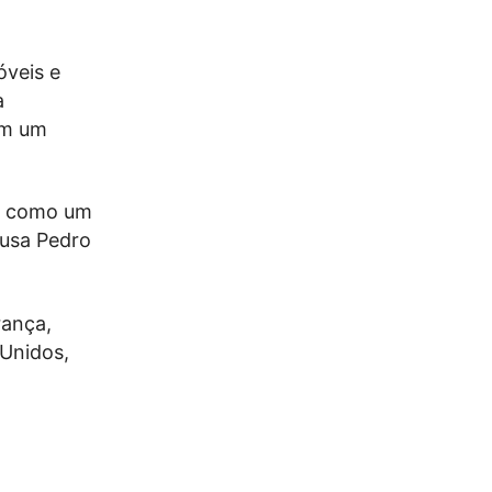
óveis e
a
am um
m como um
Lusa Pedro
rança,
 Unidos,