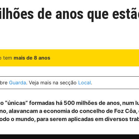
lhões de anos que estã
go tem
mais de 8 anos
obre
Guarda
. Veja mais na secção
Local
.
to “únicas” formadas há 500 milhões de anos, num l
ano, alavancam a economia do concelho de Foz Côa,
todo o mundo, para serem aplicadas em diversos tra