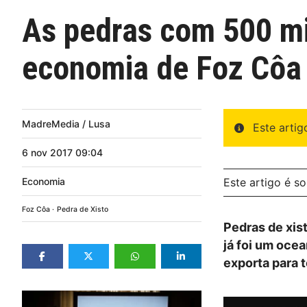
As pedras com 500 mi
economia de Foz Côa
MadreMedia / Lusa
Este arti
6
nov
2017
09:04
Economia
Este artigo é s
Foz Côa
Pedra de Xisto
Pedras de xis
já foi um oce
exporta para 