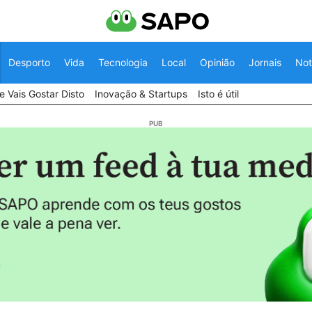
Desporto
Vida
Tecnologia
Local
Opinião
Jornais
Not
 Vais Gostar Disto
Inovação & Startups
Isto é útil