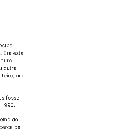
estas
. Era esta
Douro
u outra
nteiro, um
as fosse
 1990.
elho do
cerca de