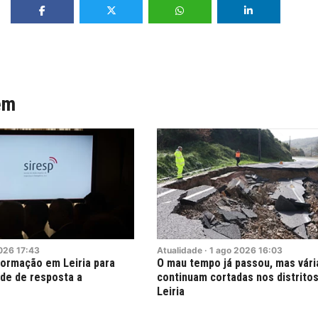
ém
026
17:43
Atualidade
·
1
ago
2026
16:03
ormação em Leiria para
O mau tempo já passou, mas vári
ade de resposta a
continuam cortadas nos distritos
Leiria