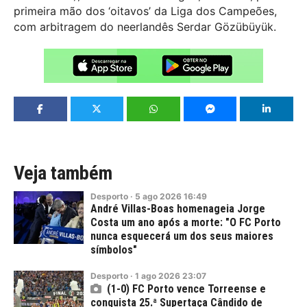
primeira mão dos ‘oitavos’ da Liga dos Campeões,
com arbitragem do neerlandês Serdar Gözübüyük.
Veja também
Desporto
·
5
ago
2026
16:49
André Villas-Boas homenageia Jorge
Costa um ano após a morte: "O FC Porto
nunca esquecerá um dos seus maiores
símbolos"
Desporto
·
1
ago
2026
23:07
(1-0) FC Porto vence Torreense e
conquista 25.ª Supertaça Cândido de