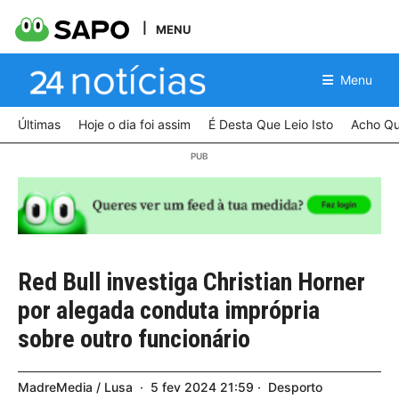
MENU
Menu
Últimas
Hoje o dia foi assim
É Desta Que Leio Isto
Acho Qu
Red Bull investiga Christian Horner
por alegada conduta imprópria
sobre outro funcionário
MadreMedia / Lusa
5
fev
2024
21:59
Desporto