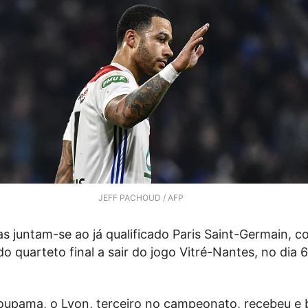
JEFF PACHOUD / AFP
s juntam-se ao já qualificado Paris Saint-Germain, c
do quarteto final a sair do jogo Vitré-Nantes, no dia 
oupama, o Lyon, terceiro no campeonato, recebeu e 