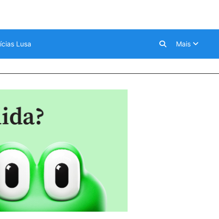
ícias Lusa
Mais