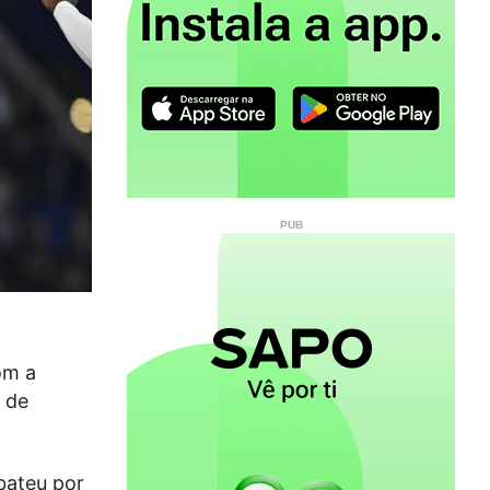
om a
6 de
bateu por