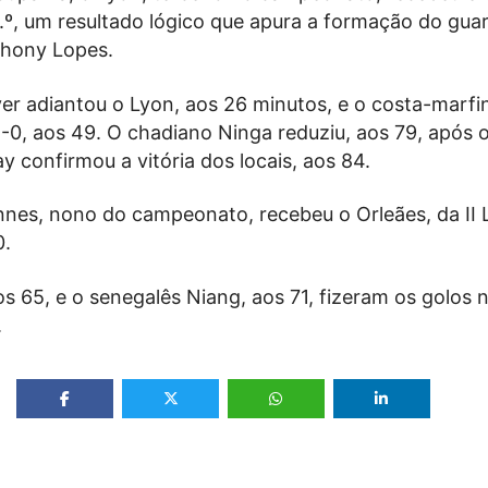
8.º, um resultado lógico que apura a formação do gua
thony Lopes.
er adiantou o Lyon, aos 26 minutos, e o costa-marfi
-0, aos 49. O chadiano Ninga reduziu, aos 79, após 
 confirmou a vitória dos locais, aos 84.
nes, nono do campeonato, recebeu o Orleães, da II L
0.
s 65, e o senegalês Niang, aos 71, fizeram os golos 
.