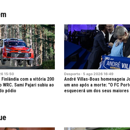
ém
26
15:50
Desporto
·
5
ago
2026
16:49
 Finlândia com a vitória 200
André Villas-Boas homenageia J
o WRC. Sami Pajari subiu ao
um ano após a morte: "O FC Port
do pódio
esquecerá um dos seus maiores 
ue