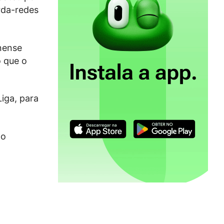
rda-redes
nense
o que o
iga, para
no