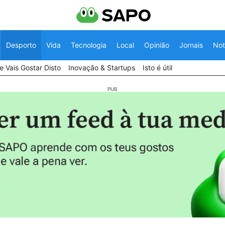
Desporto
Vida
Tecnologia
Local
Opinião
Jornais
Not
 Vais Gostar Disto
Inovação & Startups
Isto é útil