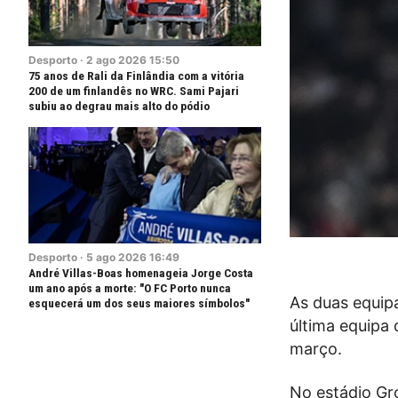
Desporto
·
2
ago
2026
15:50
75 anos de Rali da Finlândia com a vitória
200 de um finlandês no WRC. Sami Pajari
subiu ao degrau mais alto do pódio
Desporto
·
5
ago
2026
16:49
André Villas-Boas homenageia Jorge Costa
um ano após a morte: "O FC Porto nunca
As duas equipa
esquecerá um dos seus maiores símbolos"
última equipa 
março.
No estádio Gr