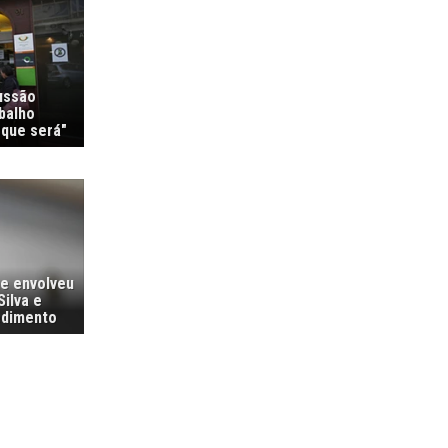
ussão
balho
 que será"
ue envolveu
ilva e
cedimento