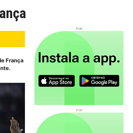
rança
de França
nte.