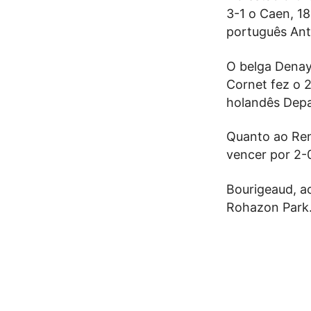
3-1 o Caen, 1
português An
O belga Denay
Cornet fez o 2
holandês Depay
Quanto ao Ren
vencer por 2-
Bourigeaud, ao
Rohazon Park