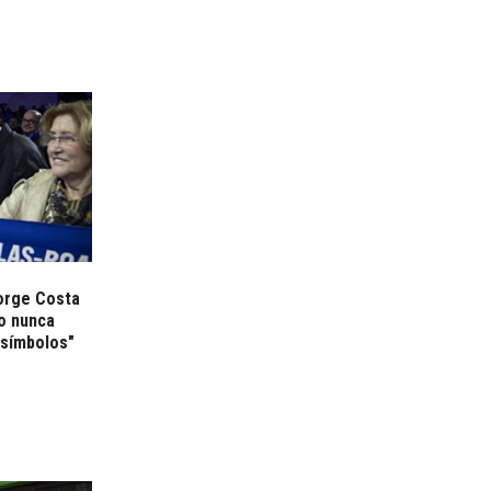
orge Costa
o nunca
símbolos"