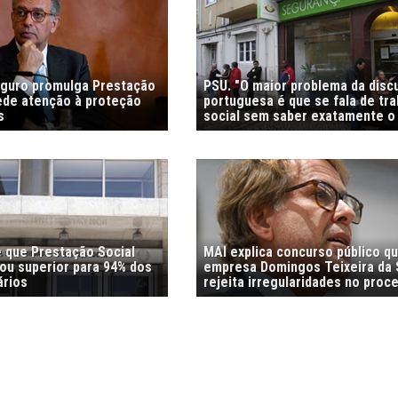
eguro promulga Prestação
PSU. "O maior problema da disc
pede atenção à proteção
portuguesa é que se fala de tra
s
social sem saber exatamente o
 que Prestação Social
MAI explica concurso público q
 ou superior para 94% dos
empresa Domingos Teixeira da S
ários
rejeita irregularidades no pro