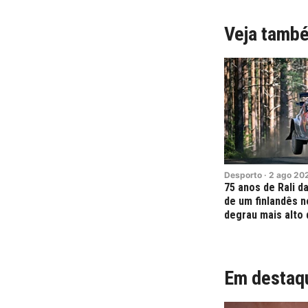
Veja tamb
Desporto
·
2
ago
20
75 anos de Rali da
de um finlandês n
degrau mais alto 
Em destaq