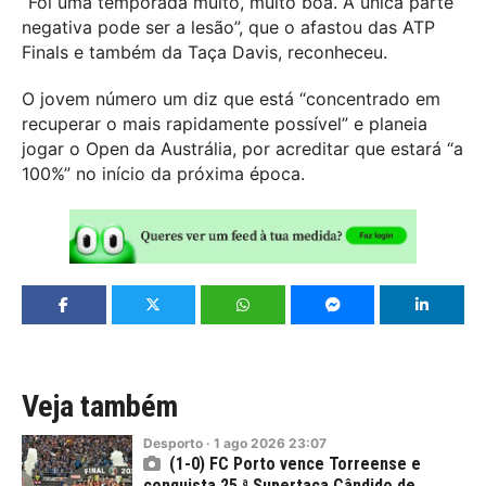
“Foi uma temporada muito, muito boa. A única parte
negativa pode ser a lesão”, que o afastou das ATP
Finals e também da Taça Davis, reconheceu.
O jovem número um diz que está “concentrado em
recuperar o mais rapidamente possível” e planeia
jogar o Open da Austrália, por acreditar que estará “a
100%” no início da próxima época.
Veja também
Desporto
·
1
ago
2026
23:07
(1-0) FC Porto vence Torreense e
conquista 25.ª Supertaça Cândido de