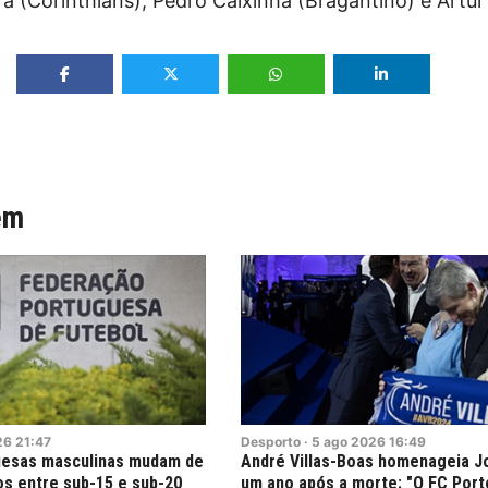
ra (Corinthians), Pedro Caixinha (Bragantino) e Artur
ém
26
21:47
Desporto
·
5
ago
2026
16:49
uesas masculinas mudam de
André Villas-Boas homenageia J
s entre sub-15 e sub-20
um ano após a morte: "O FC Port