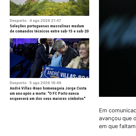
Desporto
·
4
ago
2026
21:47
Seleções portuguesas masculinas mudam
de comandos técnicos entre sub-15 e sub-20
Desporto
·
5
ago
2026
16:49
André Villas-Boas homenageia Jorge Costa
um ano após a morte: "O FC Porto nunca
esquecerá um dos seus maiores símbolos"
Em comunicado
avançou que o 
em que faltam 