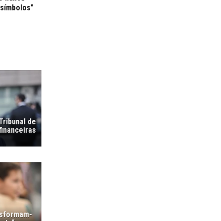
símbolos"
Tribunal de
financeiras
nsformam-