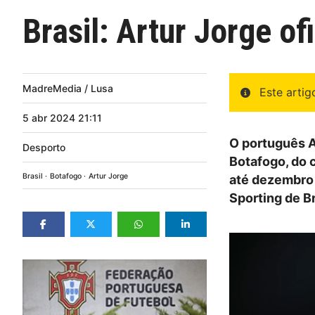
Brasil: Artur Jorge o
MadreMedia / Lusa
Este arti
5
abr
2024
21:11
O português A
Desporto
Botafogo, do 
Brasil
Botafogo
Artur Jorge
até dezembro 
Sporting de B