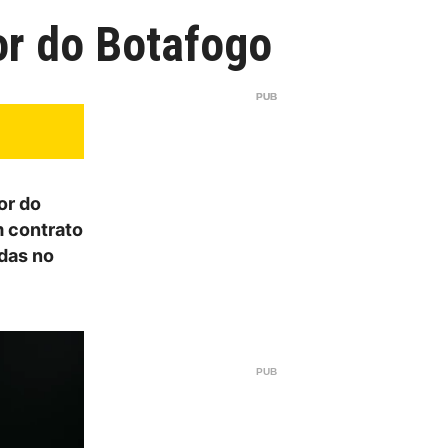
dor do Botafogo
or do
m contrato
das no