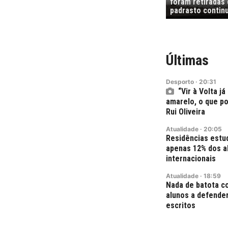
foram retiradas
padrasto contin
Últimas
Desporto
·
20:31
“Vir à Volta j
amarelo, o que p
Rui Oliveira
Atualidade
·
20:05
Residências estu
apenas 12% dos a
internacionais
Atualidade
·
18:59
Nada de batota c
alunos a defende
escritos