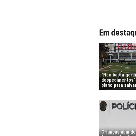
Em destaq
"Não basta garan
despedimentos":
plano para salvar
Crianças abando