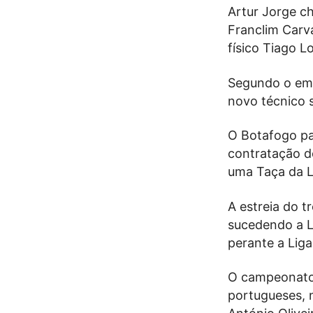
Artur Jorge c
Franclim Carv
físico Tiago L
Segundo o emb
novo técnico 
O Botafogo pa
contratação d
uma Taça da L
A estreia do t
sucedendo a Lu
perante a Liga
O campeonato 
portugueses, 