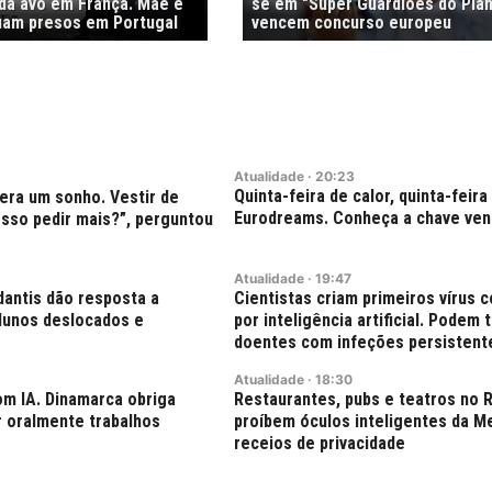
 da avó em França. Mãe e
se em "Super Guardiões do Plan
uam presos em Portugal
vencem concurso europeu
Atualidade
·
20:23
Quinta-feira de calor, quinta-feira
á era um sonho. Vestir de
Eurodreams. Conheça a chave ve
osso pedir mais?”, perguntou
Atualidade
·
19:47
dantis dão resposta a
Cientistas criam primeiros vírus 
lunos deslocados e
por inteligência artificial. Podem 
doentes com infeções persistent
Atualidade
·
18:30
om IA. Dinamarca obriga
Restaurantes, pubs e teatros no 
r oralmente trabalhos
proíbem óculos inteligentes da M
receios de privacidade