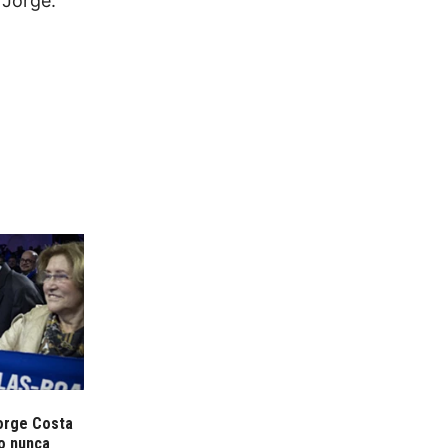
 Jorge.
orge Costa
o nunca