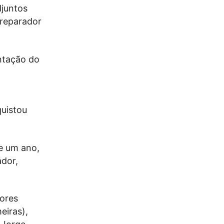
djuntos
preparador
ntação do
a
quistou
te um ano,
ador,
dores
eiras),