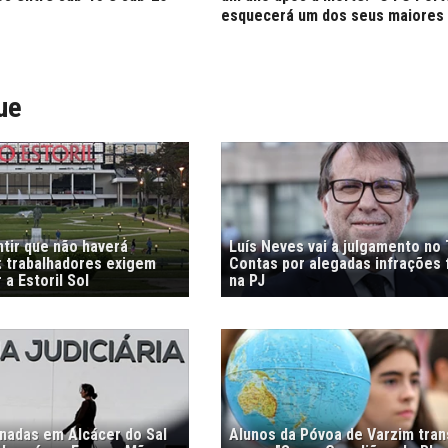
esquecerá um dos seus maiores 
ue
tir que não haverá
Luís Neves vai a julgamento no 
 trabalhadores exigem
Contas por alegadas infrações 
 a Estoril Sol
na PJ
nadas em Alcácer do Sal
Alunos da Póvoa de Varzim tra