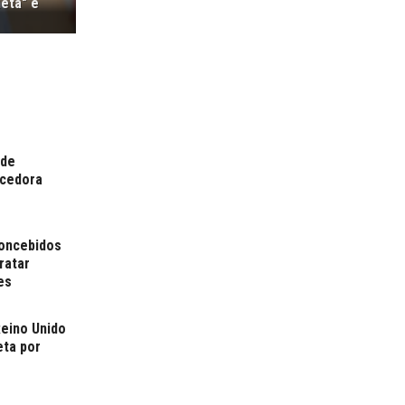
eta" e
 de
ncedora
concebidos
tratar
es
Reino Unido
eta por