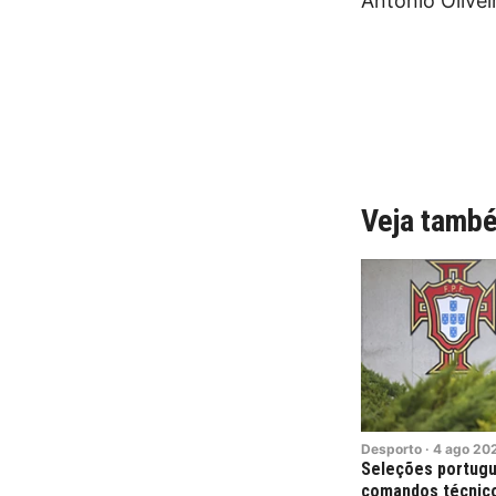
António Olivei
Veja tamb
Desporto
·
4
ago
20
Seleções portug
comandos técnico