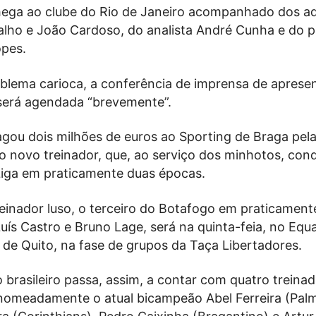
hega ao clube do Rio de Janeiro acompanhado dos a
alho e João Cardoso, do analista André Cunha e do 
opes.
lema carioca, a conferência de imprensa de aprese
será agendada “brevemente”.
gou dois milhões de euros ao Sporting de Braga pel
o novo treinador, que, ao serviço dos minhotos, con
iga em praticamente duas épocas.
reinador luso, o terceiro do Botafogo em praticamen
ís Castro e Bruno Lage, será na quinta-feia, no Equ
 de Quito, na fase de grupos da Taça Libertadores.
brasileiro passa, assim, a contar com quatro treina
nomeadamente o atual bicampeão Abel Ferreira (Palm