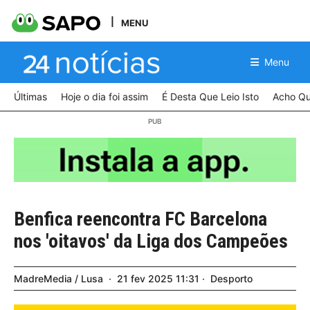
MENU
Menu
Últimas
Hoje o dia foi assim
É Desta Que Leio Isto
Acho Qu
Benfica reencontra FC Barcelona
nos 'oitavos' da Liga dos Campeões
MadreMedia / Lusa
21
fev
2025
11:31
Desporto