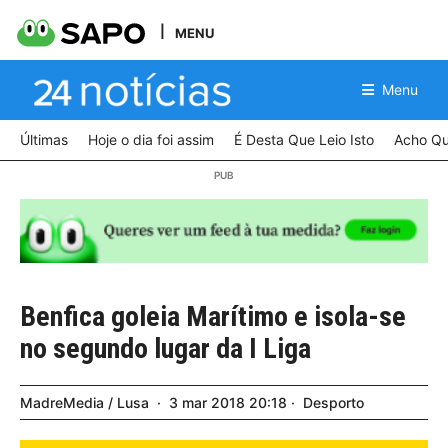
MENU
Menu
Últimas
Hoje o dia foi assim
É Desta Que Leio Isto
Acho Qu
Benfica goleia Marítimo e isola-se
no segundo lugar da I Liga
MadreMedia / Lusa
3
mar
2018
20:18
Desporto