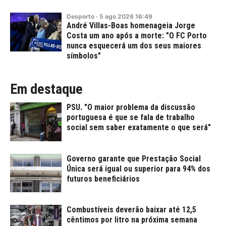
Desporto
·
5
ago
2026
16:49
André Villas-Boas homenageia Jorge
Costa um ano após a morte: "O FC Porto
nunca esquecerá um dos seus maiores
símbolos"
Em destaque
PSU. "O maior problema da discussão
portuguesa é que se fala de trabalho
social sem saber exatamente o que será"
Governo garante que Prestação Social
Única será igual ou superior para 94% dos
futuros beneficiários
Combustíveis deverão baixar até 12,5
cêntimos por litro na próxima semana