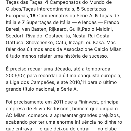
Taças das Taças,
4
Campeonatos do Mundo de
Clubes/Taças Intercontinentais,
5
Supertaças
Europeias,
18
Campeonatos da Serie A,
5
Taças de
Itália e
7
Supertaças de Itália — e lendas — Franco
Baresi, van Basten, Rijkaard, Gullit,Paolo Maldini,
Seedorf, Rivaldo, Costacurta, Nesta, Rui Costa,
Gattuso, Shevchenko, Cafu, Inzaghi ou Kaká. Mas
falar dos últimos anos da Associazione Calcio Milan,
é tudo menos relatar uma história de sucesso.
É preciso recuar uma década, até à temporada
2006/07, para recordar a última conquista europeia,
a Liga dos Campeões, e até 2010/11 para o último
grande título nacional, a Serie A.
Foi precisamente em 2011 que a Fininvest, principal
empresa de Silvio Berlusconi, homem que dirigia o
AC Milan, começou a apresentar grandes prejuízos,
acabando por ter uma enorme influência no dinheiro
que entrava — e que deixou de entrar — no clube