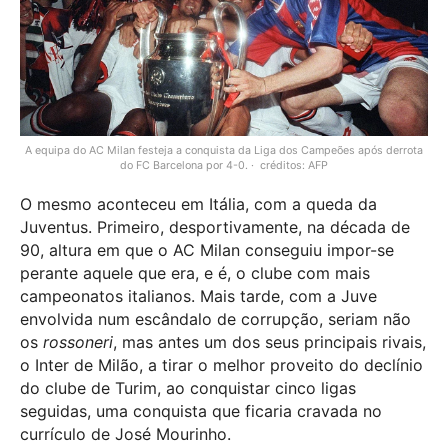
A equipa do AC Milan festeja a conquista da Liga dos Campeões após derrota
do FC Barcelona por 4-0.
créditos: AFP
O mesmo aconteceu em Itália, com a queda da
Juventus. Primeiro, desportivamente, na década de
90, altura em que o AC Milan conseguiu impor-se
perante aquele que era, e é, o clube com mais
campeonatos italianos. Mais tarde, com a Juve
envolvida num escândalo de corrupção, seriam não
os
rossoneri
, mas antes um dos seus principais rivais,
o Inter de Milão, a tirar o melhor proveito do declínio
do clube de Turim, ao conquistar cinco ligas
seguidas, uma conquista que ficaria cravada no
currículo de José Mourinho.