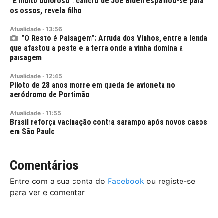
"É muito doloroso": cancro de Joe Biden espalhou-se para
os ossos, revela filho
Atualidade
·
13:56
"O Resto é Paisagem": Arruda dos Vinhos, entre a lenda
que afastou a peste e a terra onde a vinha domina a
paisagem
Atualidade
·
12:45
Piloto de 28 anos morre em queda de avioneta no
aeródromo de Portimão
Atualidade
·
11:55
Brasil reforça vacinação contra sarampo após novos casos
em São Paulo
Comentários
Entre com a sua conta do
Facebook
ou registe-se
para ver e comentar