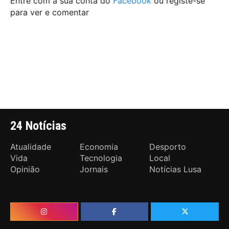
Entre com a sua conta do
Facebook
ou registe-se
para ver e comentar
24 Notícias
Atualidade
Economia
Desporto
Vida
Tecnologia
Local
Opinião
Jornais
Notícias Lusa