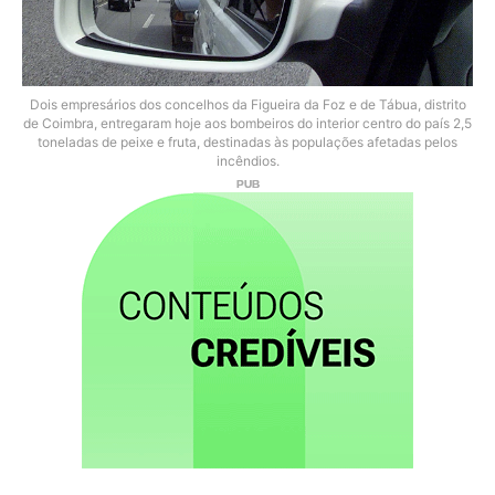
Dois empresários dos concelhos da Figueira da Foz e de Tábua, distrito
de Coimbra, entregaram hoje aos bombeiros do interior centro do país 2,5
toneladas de peixe e fruta, destinadas às populações afetadas pelos
incêndios.