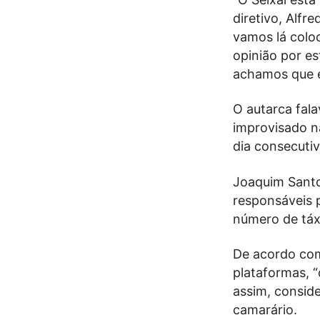
diretivo, Alfr
vamos lá colo
opinião por e
achamos que é 
O autarca fal
improvisado n
dia consecutiv
Joaquim Santo
responsáveis p
número de táxi
De acordo com
plataformas, 
assim, conside
camarário.