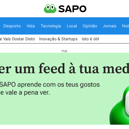
Desporto
Vida
Tecnologia
Local
Opinião
Jornais
Not
 Vais Gostar Disto
Inovação & Startups
Isto é útil