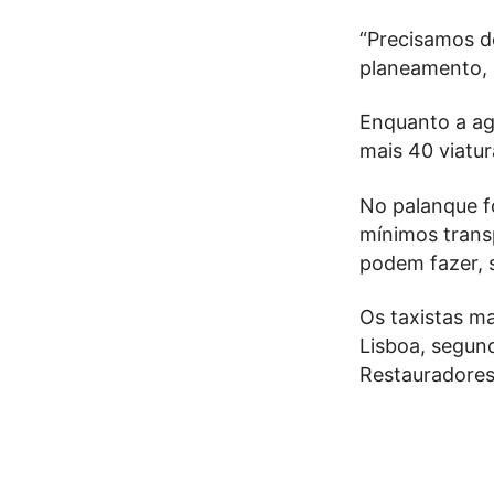
“Precisamos d
planeamento, c
Enquanto a agê
mais 40 viatur
No palanque f
mínimos trans
podem fazer, s
Os taxistas ma
Lisboa, segun
Restauradore