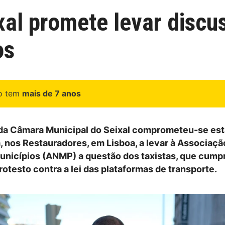
xal promete levar disc
os
go tem
mais de 7 anos
da Câmara Municipal do Seixal comprometeu-se est
, nos Restauradores, em Lisboa, a levar à Associaçã
unicípios (ANMP) a questão dos taxistas, que cump
rotesto contra a lei das plataformas de transporte.