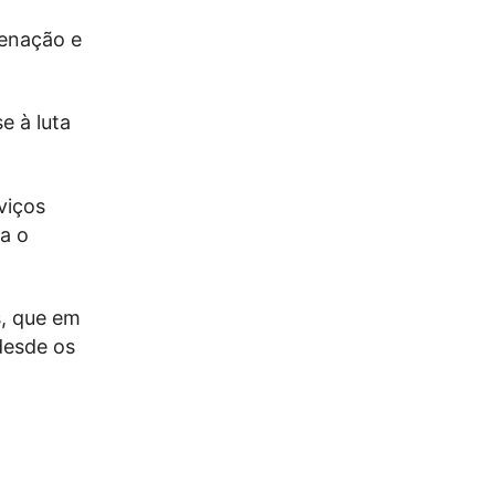
denação e
e à luta
viços
a o
s, que em
desde os