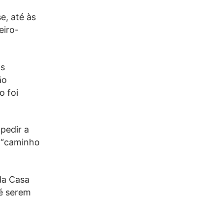
e, até às
eiro-
os
ão
o foi
pedir a
o “caminho
da Casa
té serem