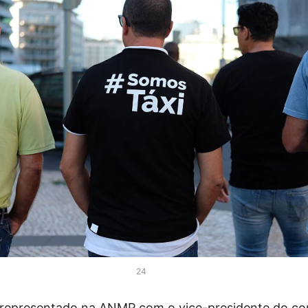
24
á representado na ANMP com o vice-presidente do co