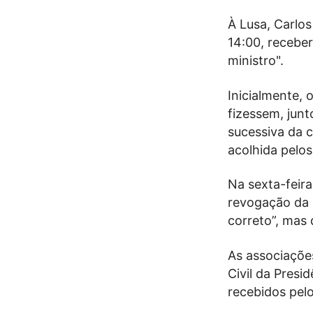
À Lusa, Carlo
14:00, recebe
ministro".
Inicialmente, 
fizessem, junt
sucessiva da c
acolhida pelo
Na sexta-feir
revogação da 
correto”, mas 
As associaçõe
Civil da Presi
recebidos pelo