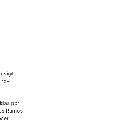
 vigília
iro-
idas por
rlos Ramos
ecer