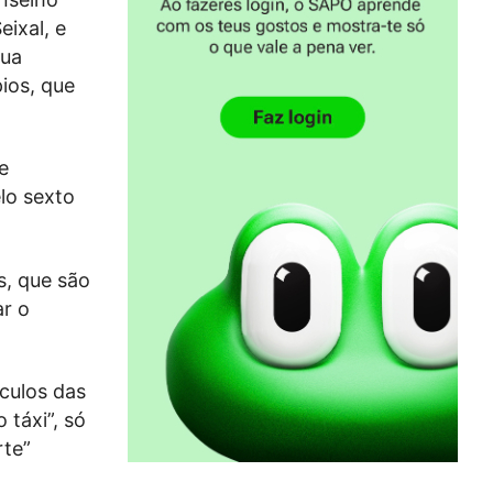
eixal, e
sua
ios, que
e
lo sexto
s, que são
ar o
culos das
táxi”, só
rte”