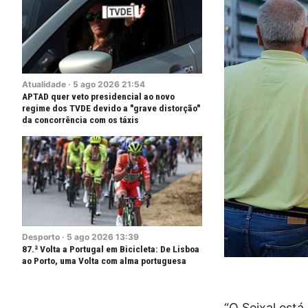
Atualidade
·
5
ago
2026
21:54
APTAD quer veto presidencial ao novo
regime dos TVDE devido a "grave distorção"
da concorrência com os táxis
Desporto
·
5
ago
2026
13:39
87.ª Volta a Portugal em Bicicleta: De Lisboa
ao Porto, uma Volta com alma portuguesa
“O Seixal est