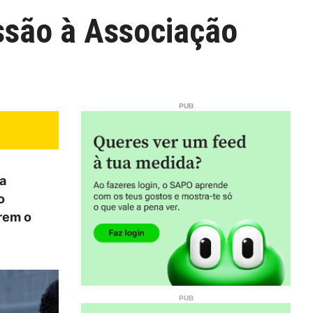
ussão à Associação
a
o
rem o