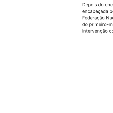
Depois do enc
encabeçada pe
Federação Nac
do primeiro-mi
intervenção co