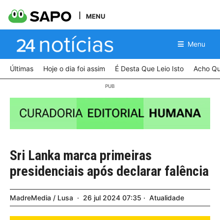
MENU
Menu
Últimas
Hoje o dia foi assim
É Desta Que Leio Isto
Acho Qu
Sri Lanka marca primeiras
presidenciais após declarar falência
MadreMedia / Lusa
26
jul
2024
07:35
Atualidade