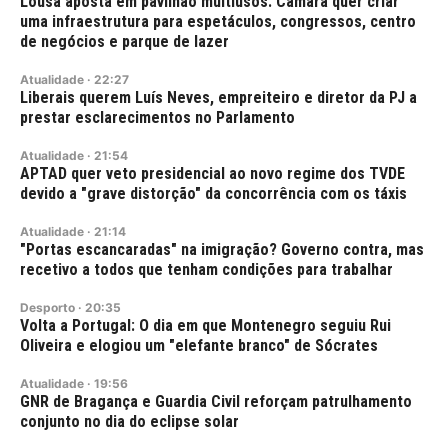
Lousã aposta em pavilhão multiusos. Câmara quer criar
uma infraestrutura para espetáculos, congressos, centro
de negócios e parque de lazer
Atualidade
·
22:27
Liberais querem Luís Neves, empreiteiro e diretor da PJ a
prestar esclarecimentos no Parlamento
Atualidade
·
21:54
APTAD quer veto presidencial ao novo regime dos TVDE
devido a "grave distorção" da concorrência com os táxis
Atualidade
·
21:14
"Portas escancaradas" na imigração? Governo contra, mas
recetivo a todos que tenham condições para trabalhar
Desporto
·
20:35
Volta a Portugal: O dia em que Montenegro seguiu Rui
Oliveira e elogiou um "elefante branco" de Sócrates
Atualidade
·
19:56
GNR de Bragança e Guardia Civil reforçam patrulhamento
conjunto no dia do eclipse solar