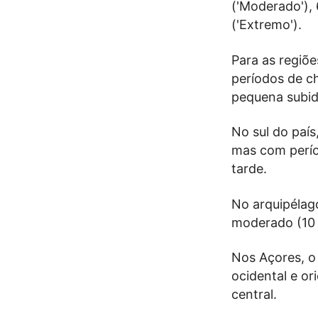
('Moderado'), 6
('Extremo').
Para as regiõe
períodos de ch
pequena subid
No sul do paí
mas com períod
tarde.
No arquipélag
moderado (10 
Nos Açores, o
ocidental e or
central.