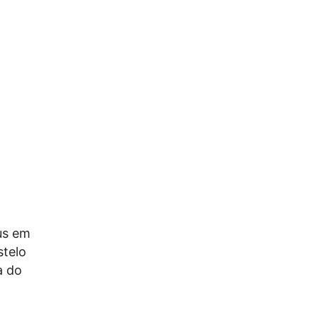
us em
stelo
a do