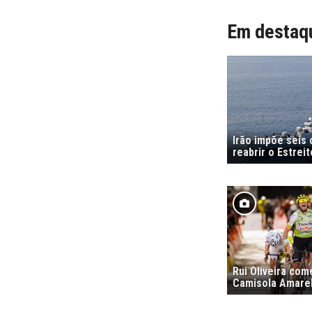
Em destaq
Irão impõe seis
reabrir o Estrei
Rui Oliveira co
Camisola Amare