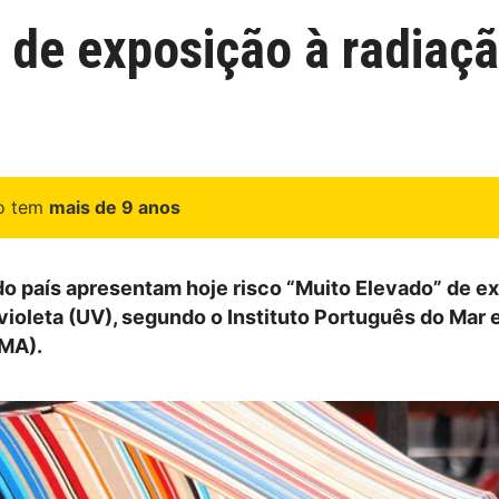
 de exposição à radiaçã
go tem
mais de 9 anos
do país apresentam hoje risco “Muito Elevado” de e
violeta (UV), segundo o Instituto Português do Mar 
PMA).