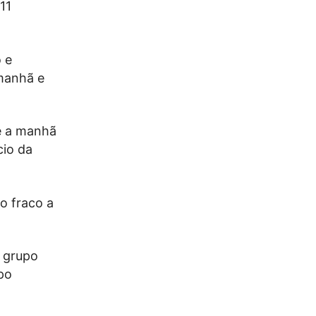
11
 e
 manhã e
e a manhã
cio da
o fraco a
o grupo
po