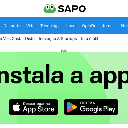
Desporto
Vida
Tecnologia
Local
Opinião
Jornais
Not
 Vais Gostar Disto
Inovação & Startups
Isto é útil