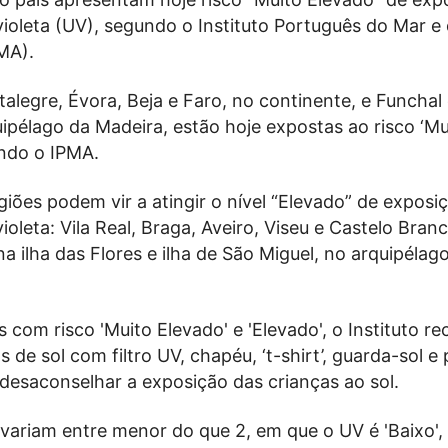
violeta (UV), segundo o Instituto Português do Mar e
MA).
alegre, Évora, Beja e Faro, no continente, e Funchal
ipélago da Madeira, estão hoje expostas ao risco ‘Mu
undo o IPMA.
giões podem vir a atingir o nível “Elevado” de exposi
violeta: Vila Real, Braga, Aveiro, Viseu e Castelo Bran
na ilha das Flores e ilha de São Miguel, no arquipélag
s com risco 'Muito Elevado' e 'Elevado', o Instituto 
s de sol com filtro UV, chapéu, ‘t-shirt’, guarda-sol e
 desaconselhar a exposição das crianças ao sol.
variam entre menor do que 2, em que o UV é 'Baixo', 