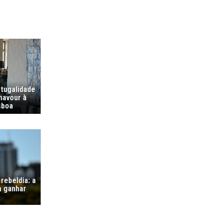
tugalidade
navour à
sboa
rebeldia: a
a ganhar