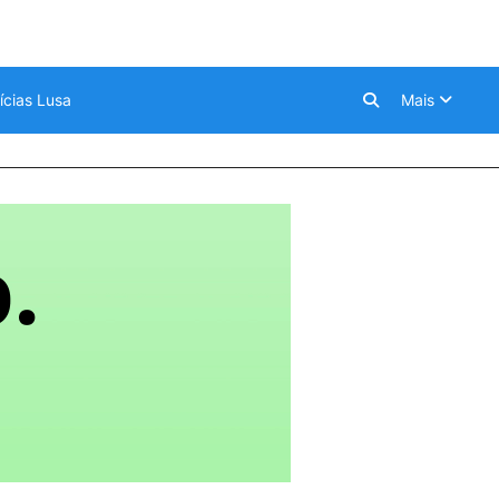
ícias Lusa
Mais