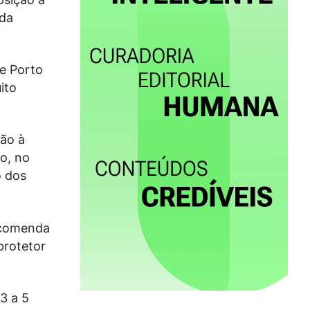
 da
 e Porto
ito
ção à
co, no
o dos
recomenda
 protetor
3 a 5