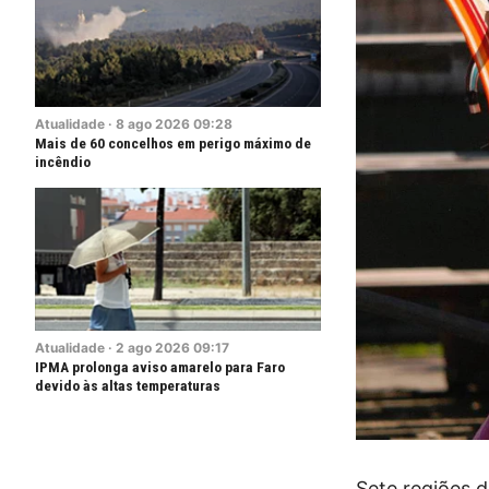
Atualidade
·
8
ago
2026
09:28
Mais de 60 concelhos em perigo máximo de
incêndio
Atualidade
·
2
ago
2026
09:17
IPMA prolonga aviso amarelo para Faro
devido às altas temperaturas
Sete regiões d