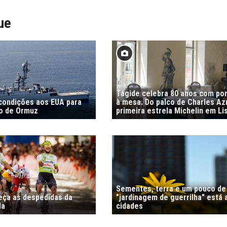
ue
Tágide celebra 80 anos com por
 condições aos EUA para
à mesa. Do palco de Charles Az
to de Ormuz
primeira estrela Michelin em Li
Sementes, terra e um pouco de 
meça as despedidas da
"jardinagem de guerrilha" está 
la
cidades