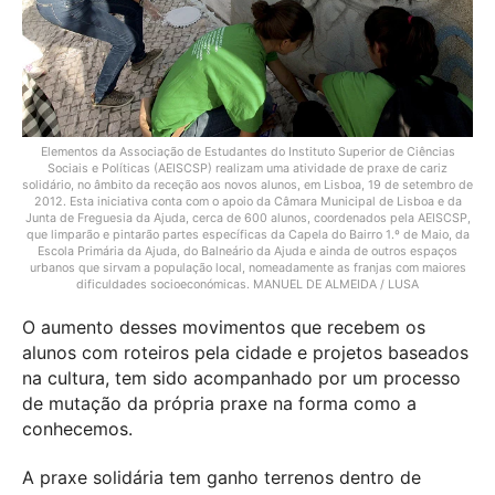
Elementos da Associação de Estudantes do Instituto Superior de Ciências
Sociais e Políticas (AEISCSP) realizam uma atividade de praxe de cariz
solidário, no âmbito da receção aos novos alunos, em Lisboa, 19 de setembro de
2012. Esta iniciativa conta com o apoio da Câmara Municipal de Lisboa e da
Junta de Freguesia da Ajuda, cerca de 600 alunos, coordenados pela AEISCSP,
que limparão e pintarão partes específicas da Capela do Bairro 1.º de Maio, da
Escola Primária da Ajuda, do Balneário da Ajuda e ainda de outros espaços
urbanos que sirvam a população local, nomeadamente as franjas com maiores
dificuldades socioeconómicas. MANUEL DE ALMEIDA / LUSA
O aumento desses movimentos que recebem os
alunos com roteiros pela cidade e projetos baseados
na cultura, tem sido acompanhado por um processo
de mutação da própria praxe na forma como a
conhecemos.
A praxe solidária tem ganho terrenos dentro de