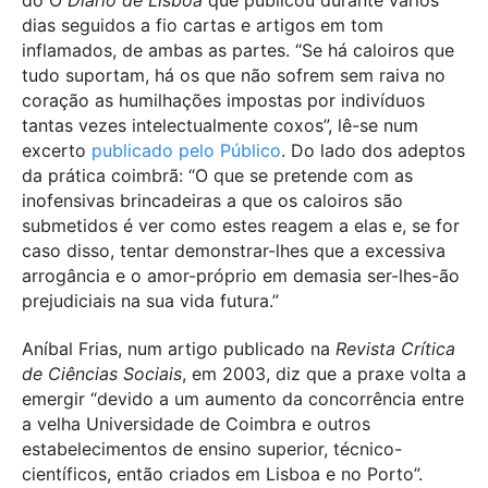
do O
Diário de Lisboa
que publicou durante vários
dias seguidos a fio cartas e artigos em tom
inflamados, de ambas as partes. “Se há caloiros que
tudo suportam, há os que não sofrem sem raiva no
coração as humilhações impostas por indivíduos
tantas vezes intelectualmente coxos”, lê-se num
excerto
publicado pelo Público
. Do lado dos adeptos
da prática coimbrã: “O que se pretende com as
inofensivas brincadeiras a que os caloiros são
submetidos é ver como estes reagem a elas e, se for
caso disso, tentar demonstrar-lhes que a excessiva
arrogância e o amor-próprio em demasia ser-lhes-ão
prejudiciais na sua vida futura.”
Aníbal Frias, num artigo publicado na
Revista Crítica
de Ciências Sociais
, em 2003, diz que a praxe volta a
emergir “devido a um aumento da concorrência entre
a velha Universidade de Coimbra e outros
estabelecimentos de ensino superior, técnico-
científicos, então criados em Lisboa e no Porto”.