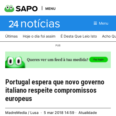
MENU
Menu
Últimas
Hoje o dia foi assim
É Desta Que Leio Isto
Acho Qu
Portugal espera que novo governo
italiano respeite compromissos
europeus
MadreMedia / Lusa
5
mar
2018
14:59
Atualidade