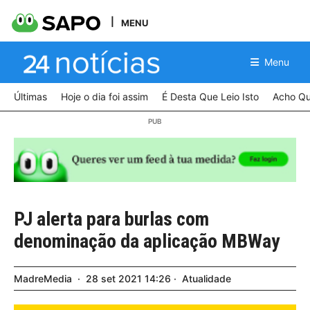
MENU
Menu
Últimas
Hoje o dia foi assim
É Desta Que Leio Isto
Acho Qu
PJ alerta para burlas com
denominação da aplicação MBWay
MadreMedia
28
set
2021
14:26
Atualidade