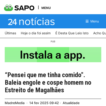
MENU
Menu
Últimas
Hoje o dia foi assim
É Desta Que Leio Isto
Acho Qu
“Pensei que me tinha comido".
Baleia engole e cospe homem no
Estreito de Magalhães
MadreMedia
14
fev
2025
09:42
Atualidade