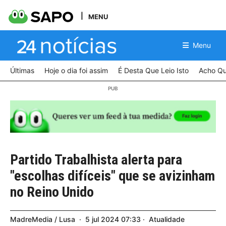
MENU
Menu
Últimas
Hoje o dia foi assim
É Desta Que Leio Isto
Acho Qu
Partido Trabalhista alerta para
"escolhas difíceis" que se avizinham
no Reino Unido
MadreMedia / Lusa
5
jul
2024
07:33
Atualidade