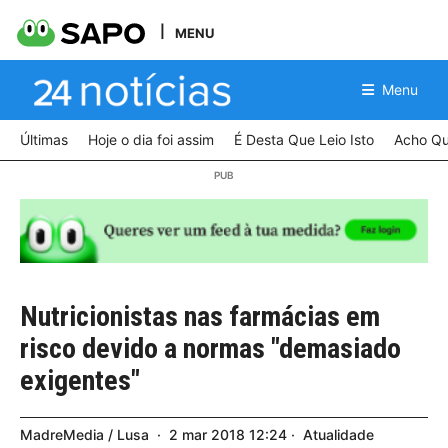
MENU
Menu
Últimas
Hoje o dia foi assim
É Desta Que Leio Isto
Acho Qu
Nutricionistas nas farmácias em
risco devido a normas "demasiado
exigentes"
MadreMedia / Lusa
2
mar
2018
12:24
Atualidade