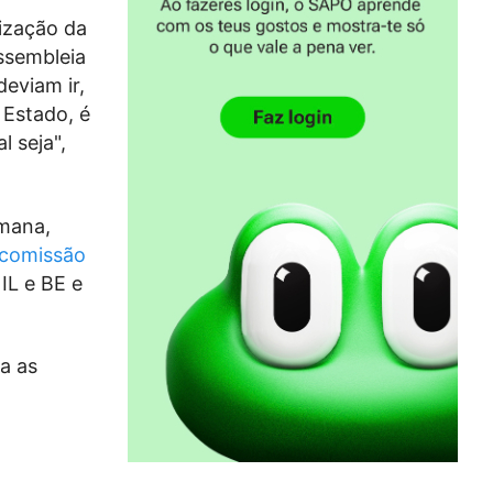
rização da
ssembleia
eviam ir,
 Estado, é
l seja",
emana,
 comissão
IL e BE e
a as