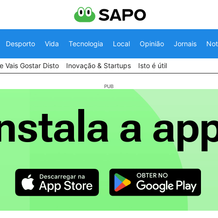
Desporto
Vida
Tecnologia
Local
Opinião
Jornais
Not
 Vais Gostar Disto
Inovação & Startups
Isto é útil