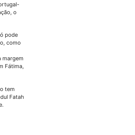
ortugal-
ação, o
só pode
ito, como
 à margem
m Fátima,
ão tem
bdul Fatah
e.