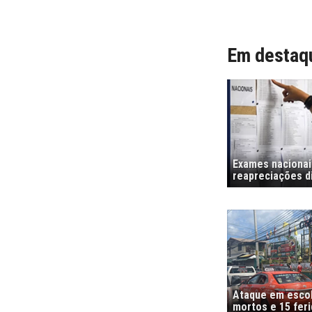
Em destaq
Exames nacionais
reapreciações di
Ataque em escola
mortos e 15 fer