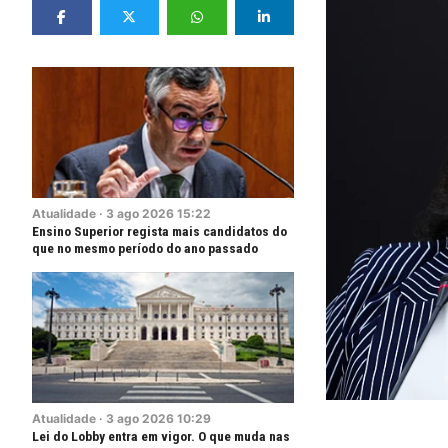
Atualidade
·
3
ago
2026
15:22
Ensino Superior regista mais candidatos do
que no mesmo período do ano passado
Atualidade
·
3
ago
2026
10:29
Lei do Lobby entra em vigor. O que muda nas