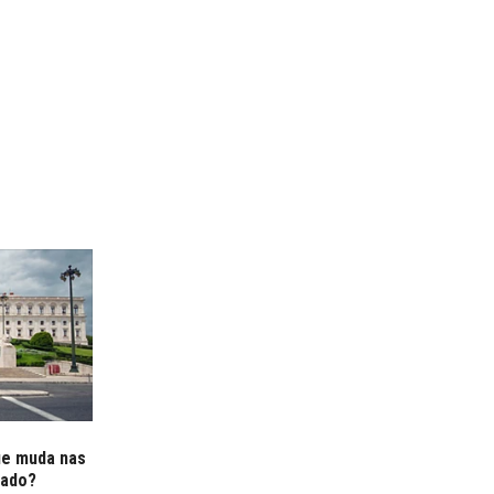
ue muda nas
tado?