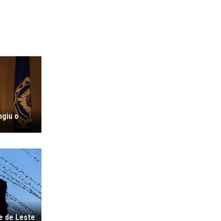
ngiu o
e de Leste