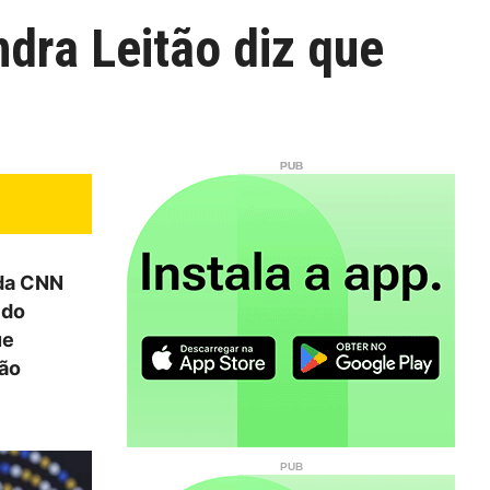
dra Leitão diz que
 da CNN
 do
ue
ção