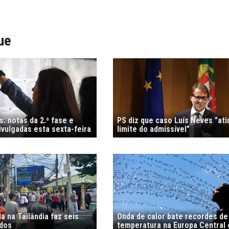
ue
: notas da 2.ª fase e
PS diz que caso Luís Neves "ati
vulgadas esta sexta-feira
limite do admissível"
 na Tailândia faz seis
Onda de calor bate recordes de
idos
temperatura na Europa Central 