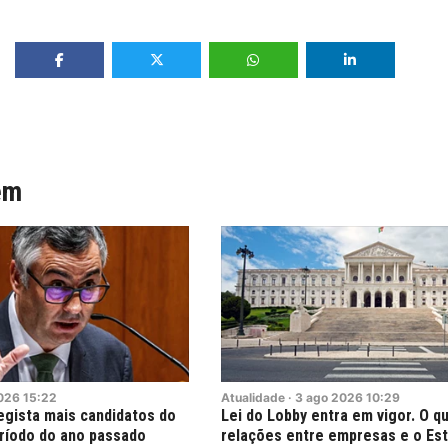
ém
026
15:22
Atualidade
·
3
ago
2026
10:29
egista mais candidatos do
Lei do Lobby entra em vigor. O q
ríodo do ano passado
relações entre empresas e o Es