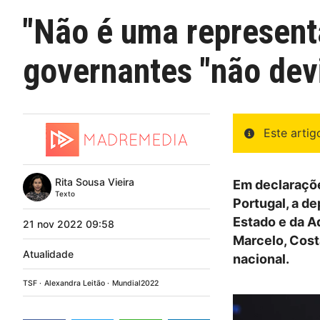
"Não é uma represent
governantes "não devi
Este arti
Rita Sousa Vieira
Em declaraçõe
Texto
Portugal, a d
Estado e da A
21
nov
2022
09:58
Marcelo, Costa
Atualidade
nacional.
TSF
Alexandra Leitão
Mundial2022