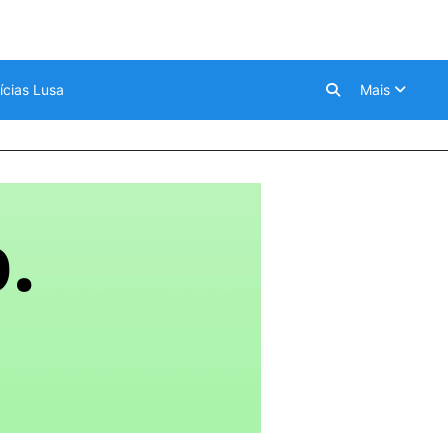
ícias Lusa
Mais