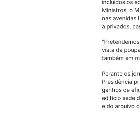
incluídos os e
Ministros, o M
nas avenidas 
a privados, ca
“Pretendemos 
vista da poupa
também em maté
Perante os jor
Presidência p
ganhos de efi
edifício sede 
e do arquivo 