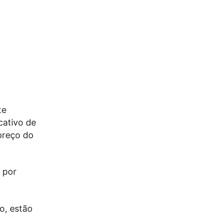
te
cativo de
preço do
 por
o, estão