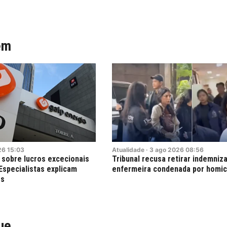
ém
26
15:03
Atualidade
·
3
ago
2026
08:56
 sobre lucros excecionais
Tribunal recusa retirar indemniz
 Especialistas explicam
enfermeira condenada por homic
os
ue