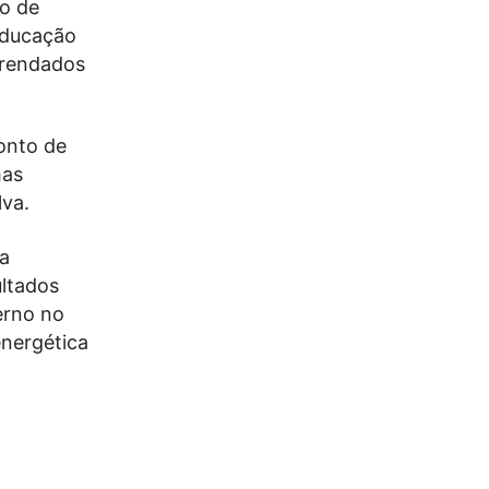
ho de
 Educação
rrendados
onto de
mas
lva.
da
ultados
erno no
energética