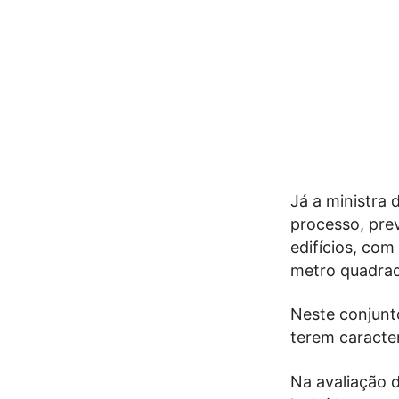
Já a ministra 
processo, prev
edifícios, co
metro quadrad
Neste conjunto
terem caracter
Na avaliação d