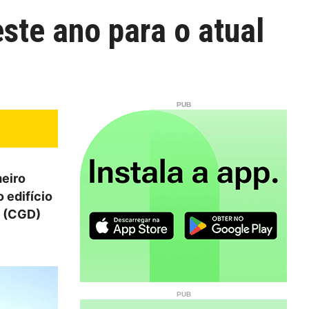
ste ano para o atual
meiro
 edifício
s (CGD)