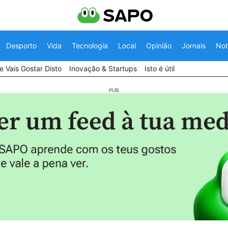
Desporto
Vida
Tecnologia
Local
Opinião
Jornais
Not
 Vais Gostar Disto
Inovação & Startups
Isto é útil