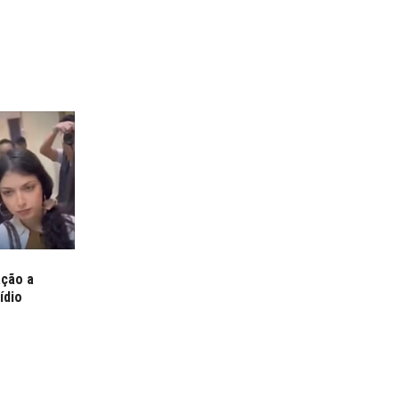
ação a
ídio