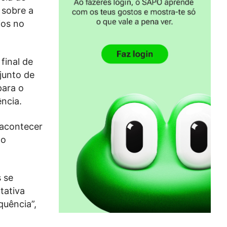
 sobre a
ios no
final de
junto de
para o
ência.
 acontecer
do
 se
tativa
quência”,