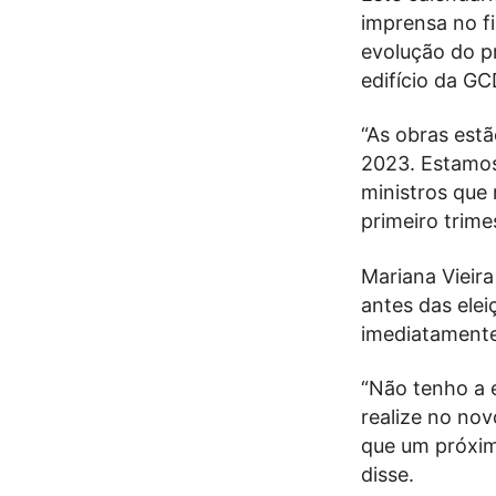
imprensa no fi
evolução do p
edifício da G
“As obras estã
2023. Estamos
ministros que 
primeiro trime
Mariana Vieir
antes das elei
imediatamente 
“Não tenho a 
realize no no
que um próxim
disse.