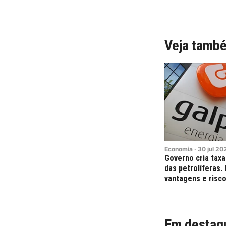
Veja tamb
Economia
·
30
jul
20
Governo cria taxa
das petrolíferas.
vantagens e risc
Em destaq