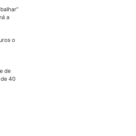
abalhar”
há a
uros o
e de
 de 40