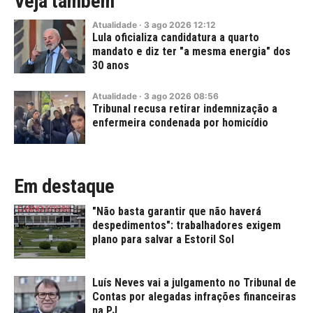
Veja também
Atualidade
·
3
ago
2026
12:12
Lula oficializa candidatura a quarto
mandato e diz ter "a mesma energia" dos
30 anos
Atualidade
·
3
ago
2026
08:56
Tribunal recusa retirar indemnização a
enfermeira condenada por homicídio
Em destaque
"Não basta garantir que não haverá
despedimentos": trabalhadores exigem
plano para salvar a Estoril Sol
Luís Neves vai a julgamento no Tribunal de
Contas por alegadas infrações financeiras
na PJ