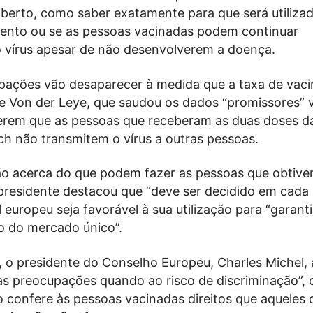
berto, como saber exatamente para que será utiliza
ento ou se as pessoas vacinadas podem continuar
o vírus apesar de não desenvolverem a doença.
pações vão desaparecer à medida que a taxa de vac
sse Von der Leye, que saudou os dados “promissores” 
gerem que as pessoas que receberam as duas doses d
ch não transmitem o vírus a outras pessoas.
ão acerca do que podem fazer as pessoas que obtive
 presidente destacou que “deve ser decidido em cada 
 europeu seja favorável à sua utilização para “garanti
 do mercado único”.
 o presidente do Conselho Europeu, Charles Michel, 
as preocupações quando ao risco de discriminação”, o
o confere às pessoas vacinadas direitos que aqueles