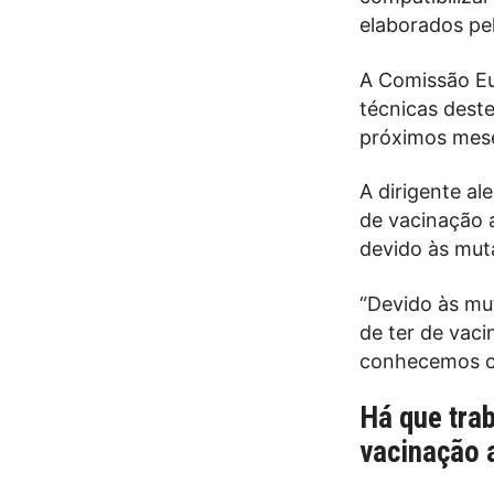
elaborados pe
A Comissão Eu
técnicas deste
próximos mese
A dirigente a
de vacinação a
devido às mut
“Devido às mu
de ter de vac
conhecemos co
Há que tra
vacinação 