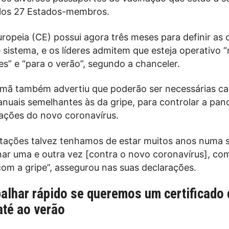
los 27 Estados-membros.
ropeia (CE) possui agora três meses para definir as
 sistema, e os líderes admitem que esteja operativo 
s” e “para o verão”, segundo a chanceler.
lemã também advertiu que poderão ser necessárias 
nuais semelhantes às da gripe, para controlar a pan
ações do novo coronavírus.
tações talvez tenhamos de estar muitos anos numa 
inar uma e outra vez [contra o novo coronavírus], co
m a gripe”, assegurou nas suas declarações.
balhar rápido se queremos um certificado 
até ao verão