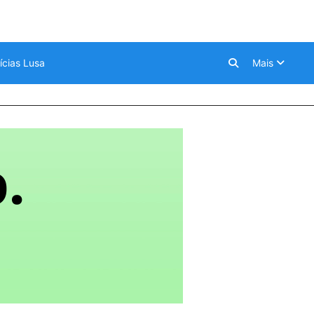
ícias Lusa
Mais