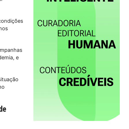
 condições
“nos
campanhas
demia, e
situação
mo
de