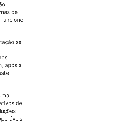
ião
emas de
e funcione
tação se
nos
n, após a
este
 uma
ativos de
oluções
operáveis.