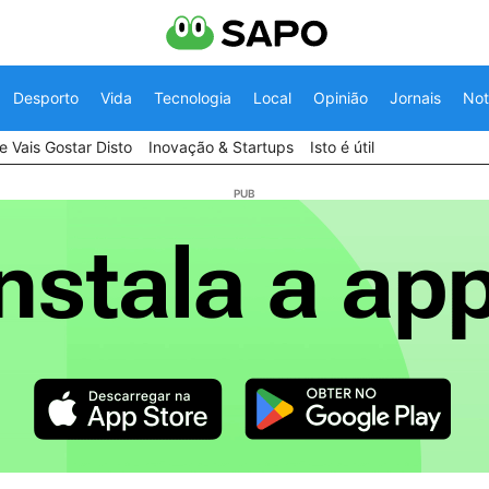
Desporto
Vida
Tecnologia
Local
Opinião
Jornais
Not
 Vais Gostar Disto
Inovação & Startups
Isto é útil