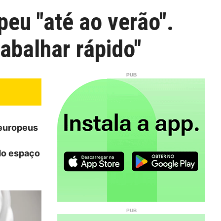
eu "até ao verão".
abalhar rápido"
 europeus
 do espaço