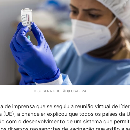
JOSÉ SENA GOULÃO/LUSA
24
 de imprensa que se seguiu à reunião virtual de líde
 (UE), a chanceler explicou que todos os países da 
do com o desenvolvimento de um sistema que permit
 os diversos passaportes de vacinação que estão a s