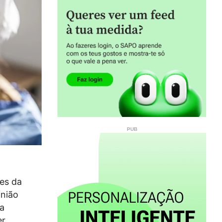
res da
União
a
er