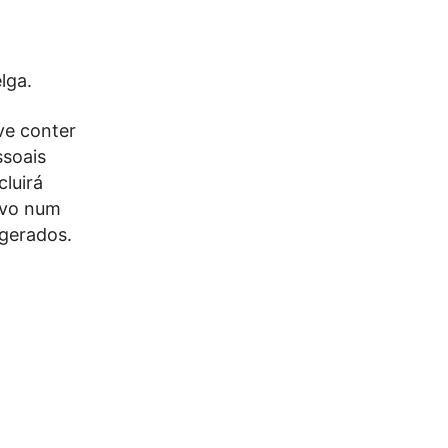
lga.
ve conter
ssoais
cluirá
ivo num
 gerados.