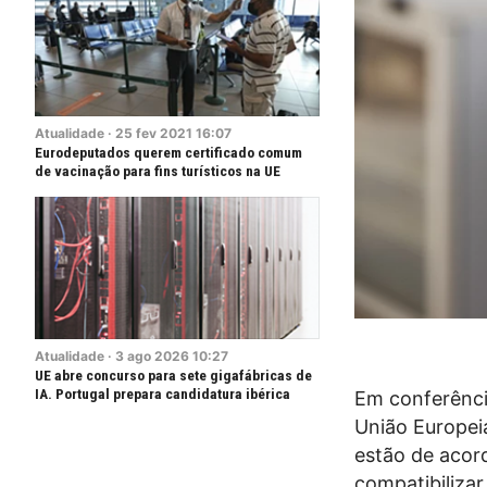
Atualidade
·
25
fev
2021
16:07
Eurodeputados querem certificado comum
de vacinação para fins turísticos na UE
Atualidade
·
3
ago
2026
10:27
UE abre concurso para sete gigafábricas de
IA. Portugal prepara candidatura ibérica
Em conferência
União Europeia
estão de acor
compatibilizar