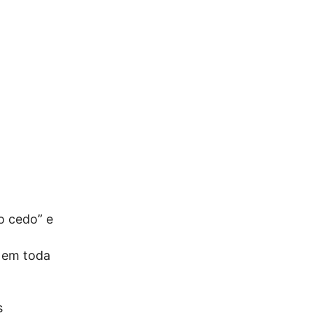
o cedo” e
 em toda
s