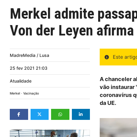
Merkel admite passap
Von der Leyen afirma 
MadreMedia / Lusa
Este arti
25
fev
2021
21:03
A chanceler a
Atualidade
vão instaurar
Merkel
Vacinação
coronavírus q
da UE.