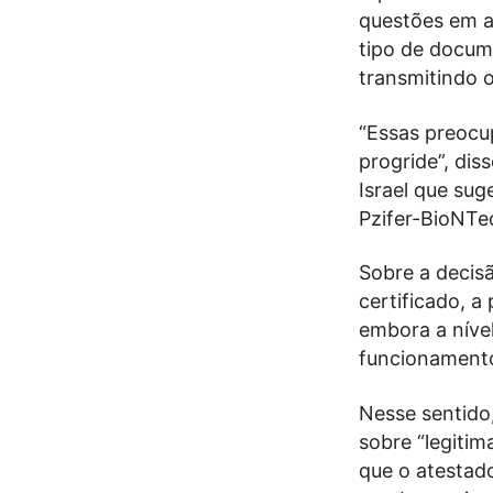
questões em a
tipo de docum
transmitindo 
“Essas preocu
progride”, di
Israel que su
Pzifer-BioNTe
Sobre a decis
certificado, a
embora a nível
funcionamento
Nesse sentido,
sobre “legitim
que o atestad