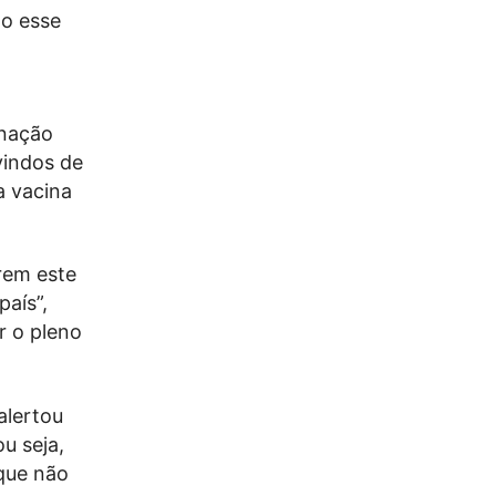
do esse
inação
vindos de
a vacina
rem este
país”,
r o pleno
alertou
u seja,
 que não