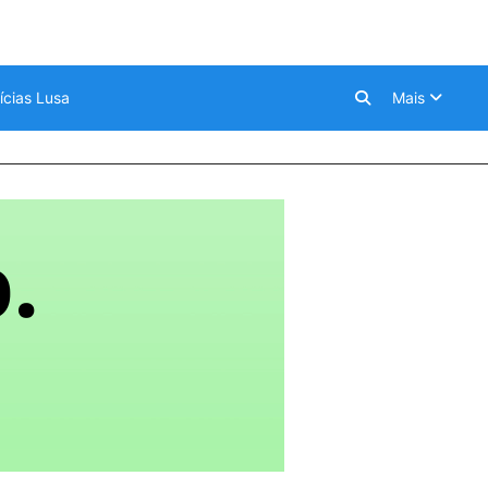
ícias Lusa
Mais