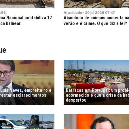
:56
Atualidade
·
30
jul
2026
07:47
ma Nacional contabiliza 17
Abandono de animais aumenta na
ca balnear
verão e é crime. O que diz a lei?
ue
 Luís Neves, empreiteiro e
Barracas em Portugal: um prob
prestar esclarecimentos
adormecido e que a crise da ha
despertou