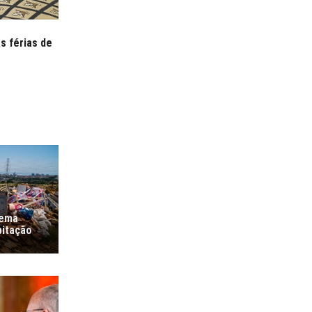
s férias de
lema
bitação