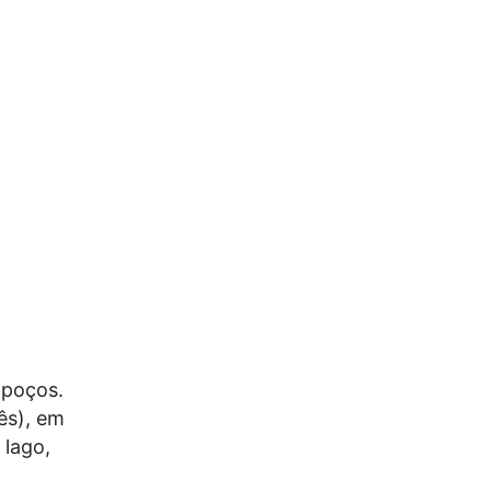
 poços.
ês), em
 lago,