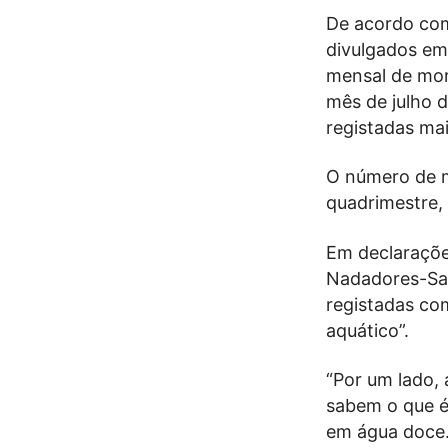
De acordo co
divulgados em
mensal de mor
mês de julho 
registadas mai
O número de m
quadrimestre, 
Em declaraçõe
Nadadores-Sal
registadas com
aquático”.
“Por um lado,
sabem o que é
em água doce. 