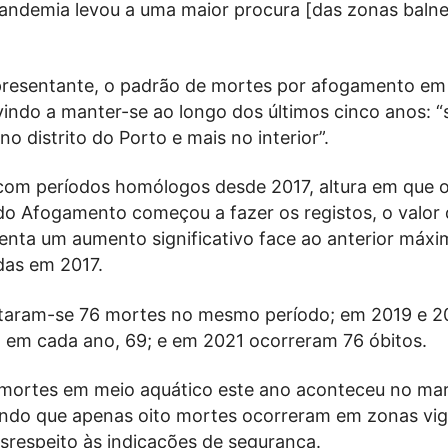
andemia levou a uma maior procura [das zonas balne
resentante, o padrão de mortes por afogamento em
vindo a manter-se ao longo dos últimos cinco anos: “
o distrito do Porto e mais no interior”.
m períodos homólogos desde 2017, altura em que 
do Afogamento começou a fazer os registos, o valor 
enta um aumento significativo face ao anterior máxi
das em 2017.
taram-se 76 mortes no mesmo período; em 2019 e 2
, em cada ano, 69; e em 2021 ocorreram 76 óbitos.
 mortes em meio aquático este ano aconteceu no mar
sendo que apenas oito mortes ocorreram em zonas vig
srespeito às indicações de segurança.