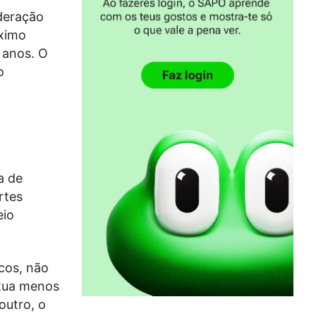
deração
ximo
 anos. O
o
a de
rtes
eio
cos, não
utua menos
outro, o