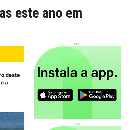
as este ano em
ro deste
o a