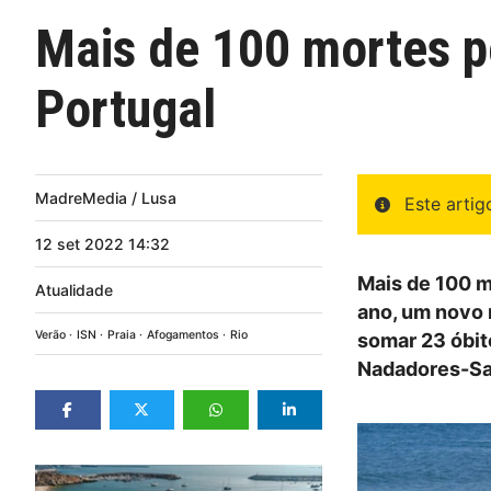
Mais de 100 mortes p
Portugal
MadreMedia / Lusa
Este arti
12
set
2022
14:32
Mais de 100 m
Atualidade
ano, um novo 
Verão
ISN
Praia
Afogamentos
Rio
somar 23 óbit
Nadadores-Sa