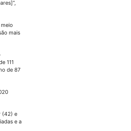
ares]”,
 meio
são mais
o
de 111
mo de 87
020
 (42) e
iadas e a