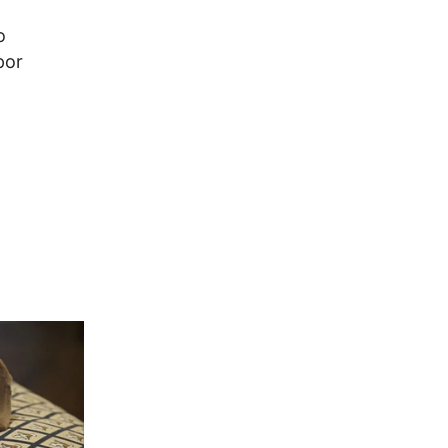
o
por