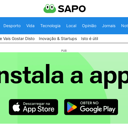
Desporto
Vida
Tecnologia
Local
Opinião
Jornais
Not
 Vais Gostar Disto
Inovação & Startups
Isto é útil