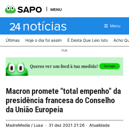
MENU
Menu
Últimas
Hoje o dia foi assim
É Desta Que Leio Isto
Acho Qu
Macron promete "total empenho" da
presidência francesa do Conselho
da União Europeia
MadreMedia / Lusa
31
dez
2021
21:26
Atualidade