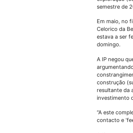
semestre de 2
Em maio, no fi
Celorico da Be
estava a ser f
domingo.
A IP negou qu
argumentando 
constrangimen
construção (s
resultante da
investimento q
“A este comple
contacto e ‘fe