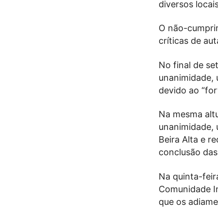
diversos locai
O não-cumprim
críticas de aut
No final de s
unanimidade,
devido ao “fo
Na mesma altu
unanimidade, 
Beira Alta e r
conclusão das
Na quinta-feir
Comunidade In
que os adiame