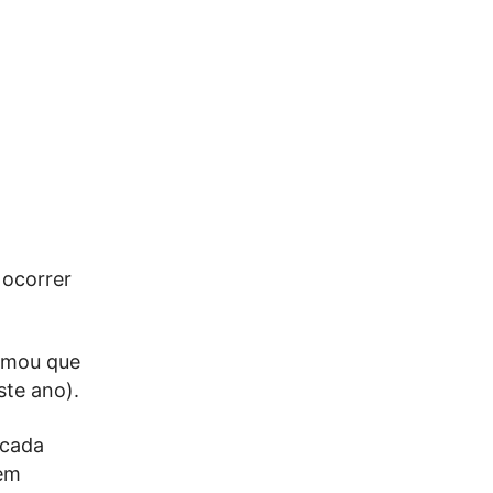
 ocorrer
timou que
ste ano).
icada
 em