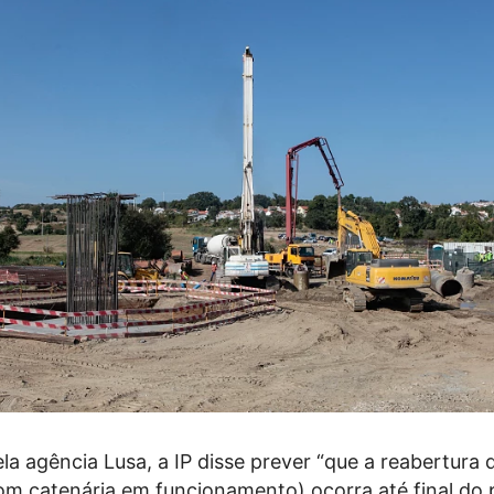
a agência Lusa, a IP disse prever “que a reabertura d
om catenária em funcionamento) ocorra até final do 