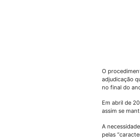
O procediment
adjudicação q
no final do an
Em abril de 20
assim se mant
A necessidade 
pelas “caracte