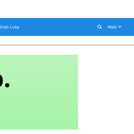
ícias Lusa
Mais