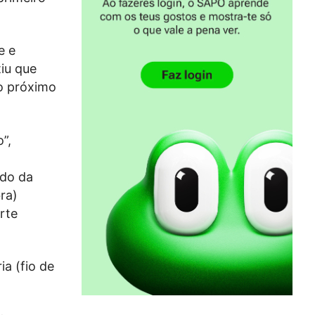
e e
tiu que
no próximo
”,
ado da
ra)
rte
ia (fio de