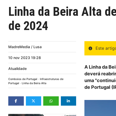
Linha da Beira Alta de
de 2024
MadreMedia / Lusa
Este arti
10
nov
2023
19:28
A Linha da Be
Atualidade
deverá reabri
Comboios de Portugal
Infraestruturas de
uma "continui
Portugal
Linha da Beira Alta
de Portugal (I