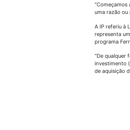
“Começamos a 
uma razão ou p
A IP referiu 
representa um
programa Ferr
“De qualquer 
investimento 
de aquisição d