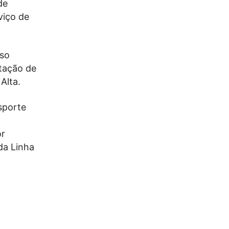
de
viço de
rso
stação de
Alta.
sporte
or
da Linha