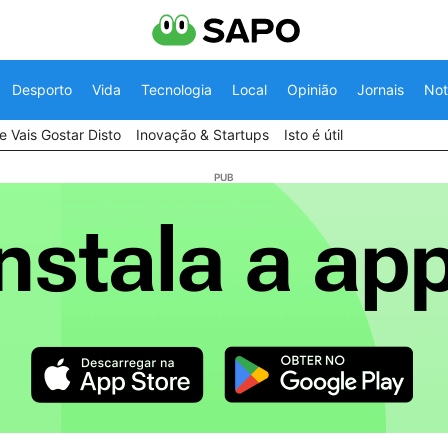
Desporto
Vida
Tecnologia
Local
Opinião
Jornais
Not
 Vais Gostar Disto
Inovação & Startups
Isto é útil