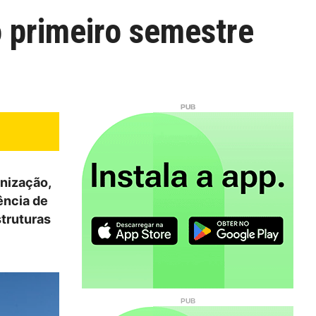
do primeiro semestre
rnização,
ência de
truturas