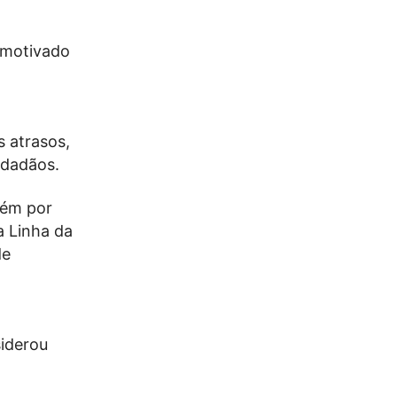
 motivado
 atrasos,
idadãos.
bém por
a Linha da
de
iderou