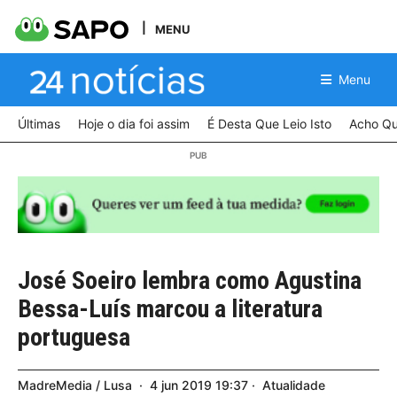
MENU
Menu
Últimas
Hoje o dia foi assim
É Desta Que Leio Isto
Acho Qu
José Soeiro lembra como Agustina
Bessa-Luís marcou a literatura
portuguesa
MadreMedia / Lusa
4
jun
2019
19:37
Atualidade