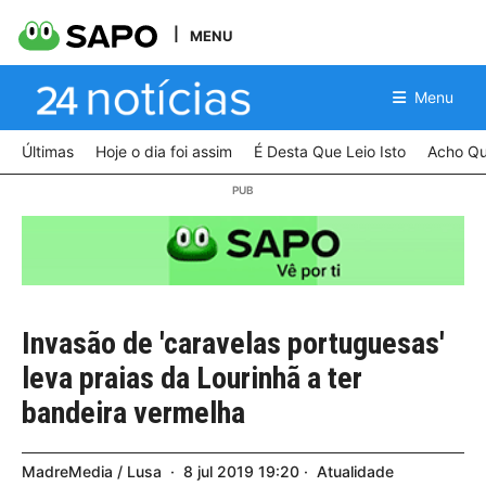
MENU
Menu
Últimas
Hoje o dia foi assim
É Desta Que Leio Isto
Acho Qu
Invasão de 'caravelas portuguesas'
leva praias da Lourinhã a ter
bandeira vermelha
MadreMedia / Lusa
8
jul
2019
19:20
Atualidade