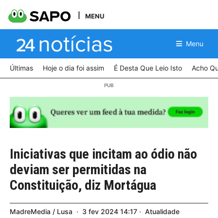
MENU
Menu
Últimas
Hoje o dia foi assim
É Desta Que Leio Isto
Acho Qu
Iniciativas que incitam ao ódio não
deviam ser permitidas na
Constituição, diz Mortágua
MadreMedia / Lusa
3
fev
2024
14:17
Atualidade