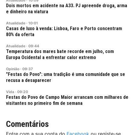
Atualidade
·
10:09
Dois mortos em acidente na A33. PJ apreende droga, arma
e dinheiro na viatura
Atualidade
·
10:01
Casas de luxo à venda: Lisboa, Faro e Porto concentram
80% da oferta
Atualidade
·
09:44
Temperatura dos mares bate recorde em julho, com
Europa Ocidental a enfrentar calor extremo
Opinião
·
09:37
"Festas do Povo": uma tradição é uma comunidade que se
recusa a desaparecer
Vida
·
09:20
Festas do Povo de Campo Maior arrancam com milhares de
visitantes no primeiro fim de semana
Comentários
Entre com a sua conta do
Facebook
ou registe-se