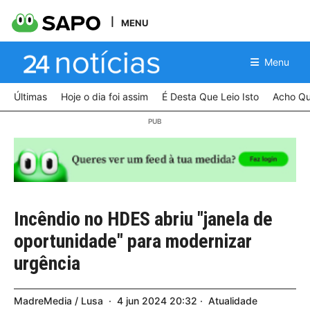
MENU
Menu
Últimas
Hoje o dia foi assim
É Desta Que Leio Isto
Acho Qu
Incêndio no HDES abriu "janela de
oportunidade" para modernizar
urgência
MadreMedia / Lusa
4
jun
2024
20:32
Atualidade