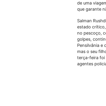
de uma viagem
que garante n
Salman Rushdi
estado crític
no pescoço, co
golpes, conti
Pensilvânia e
mas o seu filh
terça-feira f
agentes policia