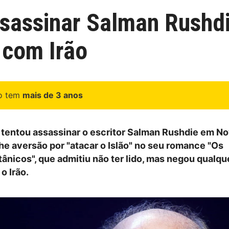
assinar Salman Rushdi
 com Irão
go tem
mais de 3 anos
entou assassinar o escritor Salman Rushdie em No
lhe aversão por "atacar o Islão" no seu romance "Os
tânicos", que admitiu não ter lido, mas negou qualqu
o Irão.