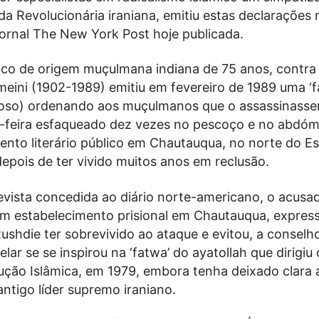
da Revolucionária iraniana, emitiu estas declarações
jornal The New York Post hoje publicada.
nico de origem muçulmana indiana de 75 anos, contr
meini (1902-1989) emitiu em fevereiro de 1989 uma ‘f
gioso) ordenando aos muçulmanos que o assassinassem
-feira esfaqueado dez vezes no pescoço e no abdóm
ento literário público em Chautauqua, no norte do E
epois de ter vivido muitos anos em reclusão.
evista concedida ao diário norte-americano, o acusa
um estabelecimento prisional em Chautauqua, expres
ushdie ter sobrevivido ao ataque e evitou, a conselh
lar se se inspirou na ‘fatwa’ do ayatollah que dirigiu 
ução Islâmica, em 1979, embora tenha deixado clara 
antigo líder supremo iraniano.