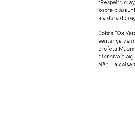
“Respeito o ay
sobre o assun
ala dura do re
Sobre “Os Vers
sentença de m
profeta Maom
ofensiva e alg
Não li a coisa