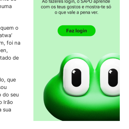
 numa
a quem o
atwa’
, foi na
en,
stado de
do, que
sou
o do seu
o Irão
a sua