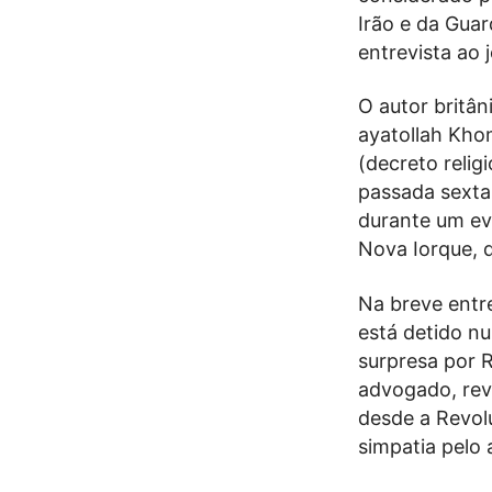
Irão e da Guar
entrevista ao 
O autor britâ
ayatollah Kho
(decreto reli
passada sexta
durante um ev
Nova Iorque, d
Na breve entr
está detido n
surpresa por R
advogado, reve
desde a Revol
simpatia pelo 