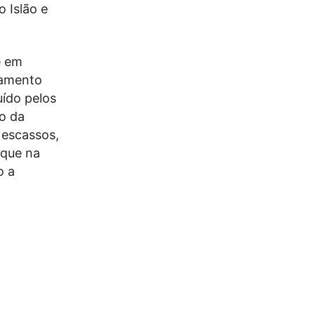
 Islão e
e em
eamento
uído pelos
o da
 escassos,
 que na
o a