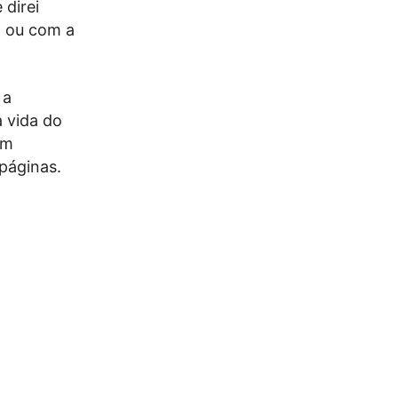
 direi
o ou com a
 a
 vida do
am
páginas.