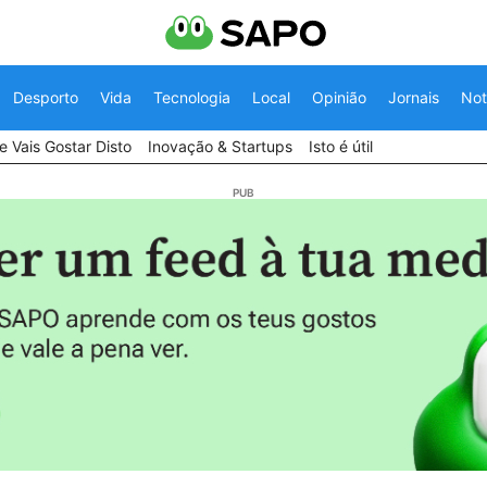
Desporto
Vida
Tecnologia
Local
Opinião
Jornais
Not
 Vais Gostar Disto
Inovação & Startups
Isto é útil