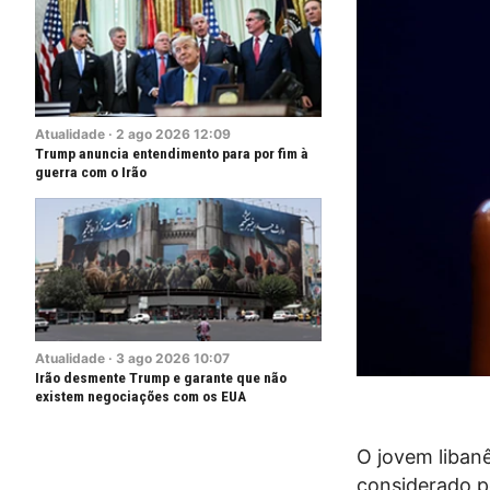
Atualidade
·
2
ago
2026
12:09
Trump anuncia entendimento para por fim à
guerra com o Irão
Atualidade
·
3
ago
2026
10:07
Irão desmente Trump e garante que não
existem negociações com os EUA
O jovem liban
considerado p