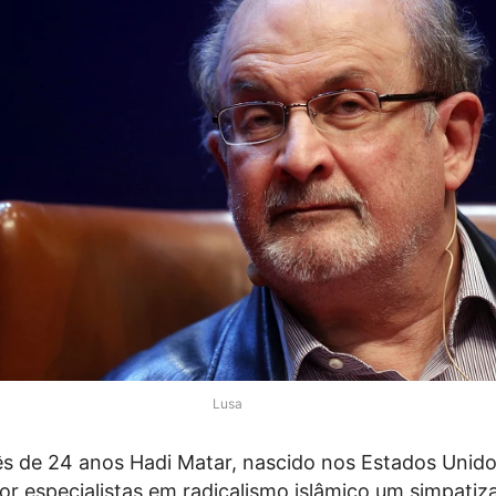
Lusa
ês de 24 anos Hadi Matar, nascido nos Estados Unido
or especialistas em radicalismo islâmico um simpatiz