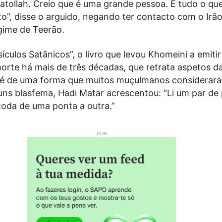
atollah. Creio que é uma grande pessoa. É tudo o que
to”, disse o arguido, negando ter contacto com o Irã
gime de Teerão.
ículos Satânicos”, o livro que levou Khomeini a emitir
orte há mais de três décadas, que retrata aspetos da
é de uma forma que muitos muçulmanos considerar
uns blasfema, Hadi Matar acrescentou: “Li um par de 
 toda de uma ponta a outra.”