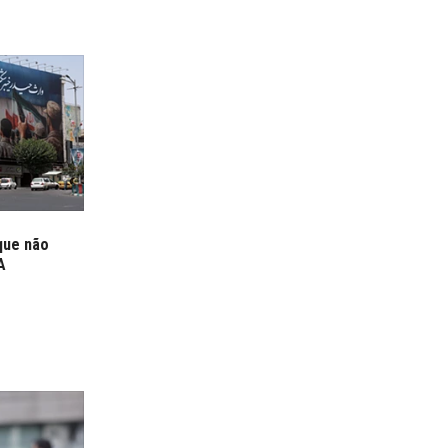
que não
A