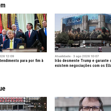
ém
026
12:09
Atualidade
·
3
ago
2026
10:07
tendimento para por fim à
Irão desmente Trump e garante 
o
existem negociações com os EU
ue