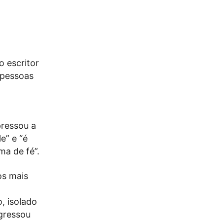
o escritor
 pessoas
pressou a
e” e “é
ma de fé”.
os mais
, isolado
egressou