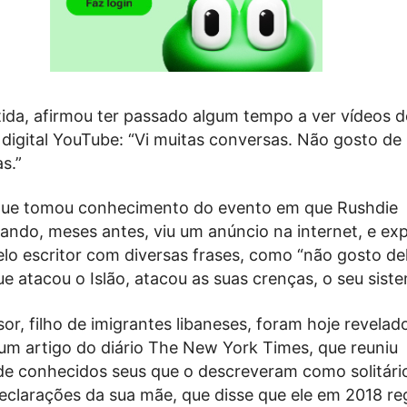
ida, afirmou ter passado algum tempo a ver vídeos d
 digital YouTube: “Vi muitas conversas. Não gosto de
s.”
que tomou conhecimento do evento em que Rushdie
uando, meses antes, viu um anúncio na internet, e ex
lo escritor com diversas frases, como “não gosto del
 atacou o Islão, atacou as suas crenças, o seu siste
or, filho de imigrantes libaneses, foram hoje revelad
m artigo do diário The New York Times, que reuniu
e conhecidos seus que o descreveram como solitário
declarações da sua mãe, que disse que ele em 2018 r