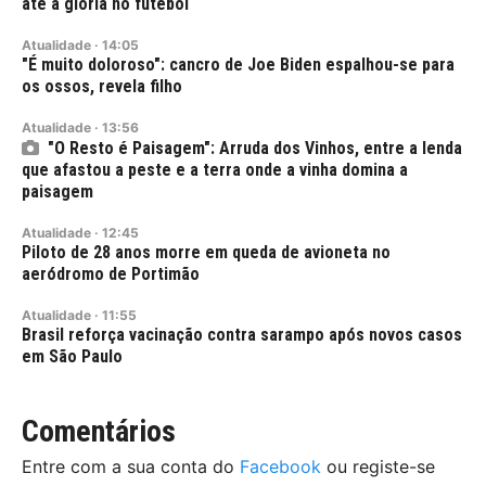
até à glória no futebol
Atualidade
·
14:05
"É muito doloroso": cancro de Joe Biden espalhou-se para
os ossos, revela filho
Atualidade
·
13:56
"O Resto é Paisagem": Arruda dos Vinhos, entre a lenda
que afastou a peste e a terra onde a vinha domina a
paisagem
Atualidade
·
12:45
Piloto de 28 anos morre em queda de avioneta no
aeródromo de Portimão
Atualidade
·
11:55
Brasil reforça vacinação contra sarampo após novos casos
em São Paulo
Comentários
Entre com a sua conta do
Facebook
ou registe-se