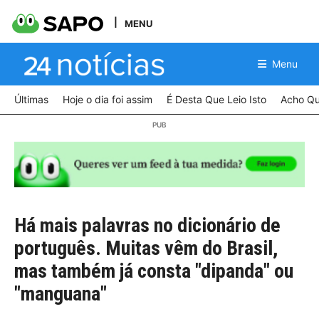
MENU
Menu
Últimas
Hoje o dia foi assim
É Desta Que Leio Isto
Acho Qu
Há mais palavras no dicionário de
português. Muitas vêm do Brasil,
mas também já consta "dipanda" ou
"manguana"