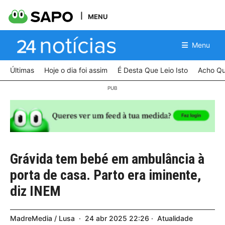
MENU
Menu
Últimas
Hoje o dia foi assim
É Desta Que Leio Isto
Acho Qu
Grávida tem bebé em ambulância à
porta de casa. Parto era iminente,
diz INEM
MadreMedia / Lusa
24
abr
2025
22:26
Atualidade