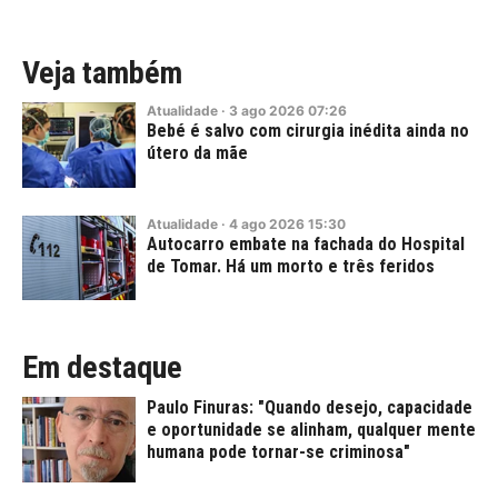
Veja também
Atualidade
·
3
ago
2026
07:26
Bebé é salvo com cirurgia inédita ainda no
útero da mãe
Atualidade
·
4
ago
2026
15:30
Autocarro embate na fachada do Hospital
de Tomar. Há um morto e três feridos
Em destaque
Paulo Finuras: "Quando desejo, capacidade
e oportunidade se alinham, qualquer mente
humana pode tornar-se criminosa"