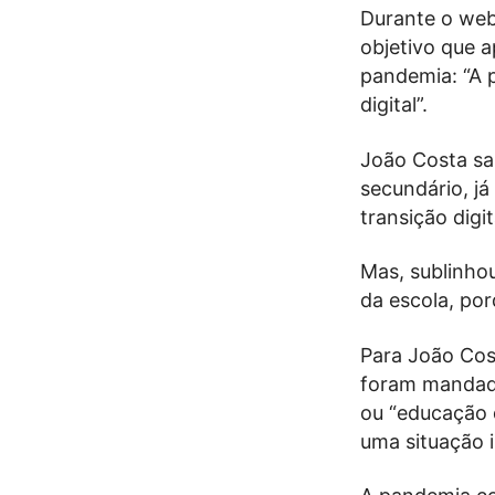
Durante o webi
objetivo que 
pandemia: “A 
digital”.
João Costa sal
secundário, já
transição digi
Mas, sublinhou
da escola, po
Para João Cos
foram mandado
ou “educação 
uma situação 