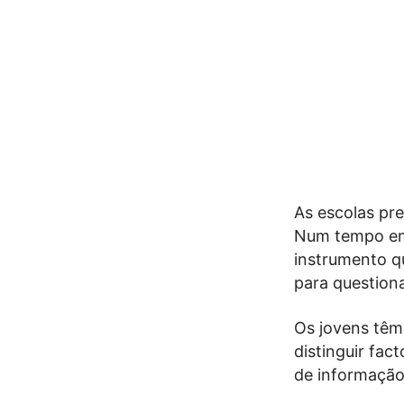
As escolas pr
Num tempo em 
instrumento qu
para questiona
Os jovens têm 
distinguir fac
de informação