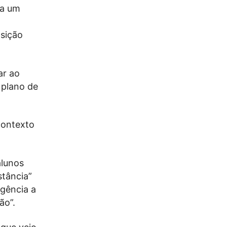
ra um
a
nsição
ar ao
 plano de
contexto
alunos
tância”
rgência a
ão”.