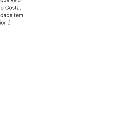
 que veio
ão Costa,
uidade tem
ior é