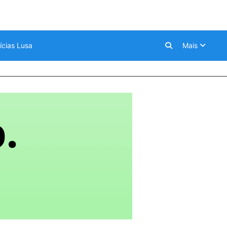
ícias Lusa
Mais