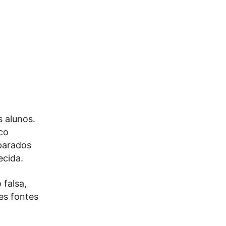
 alunos.
co
eparados
ecida.
 falsa,
tes fontes