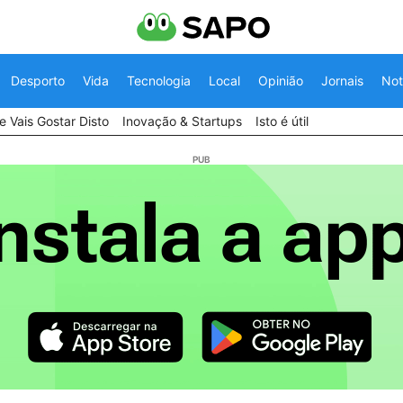
Desporto
Vida
Tecnologia
Local
Opinião
Jornais
Not
 Vais Gostar Disto
Inovação & Startups
Isto é útil