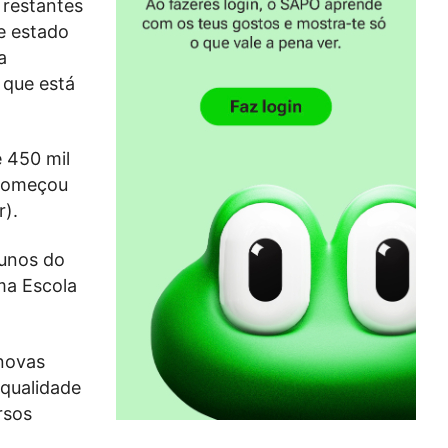
 restantes
de estado
a
 que está
e 450 mil
 começou
r).
lunos do
ma Escola
novas
 qualidade
rsos