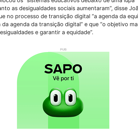
locou os “sistemas educativos debaixo de uma lupa”
anto as desigualdades sociais aumentaram”, disse Jo
e no processo de transição digital “a agenda da eq
 da agenda da transição digital” e que “o objetivo ma
sigualdades e garantir a equidade”.