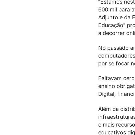
“Estamos nest
600 mil para a
Adjunto e da 
Educação” pro
a decorrer onl
No passado ano
computadores 
por se focar n
Faltavam cerc
ensino obriga
Digital, finan
Além da distr
infraestrutura
e mais recurs
educativos digi