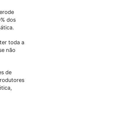
derode
0% dos
ática.
ter toda a
se não
es de
produtores
tica,