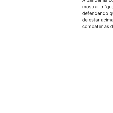
A pandemia co
mostrar o “qu
defendendo qu
de estar acima
combater as de