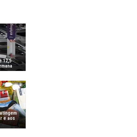
é 12,5
semana
 atingem
r e aos