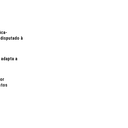
ica-
 disputado à
 adapta a
por
stos