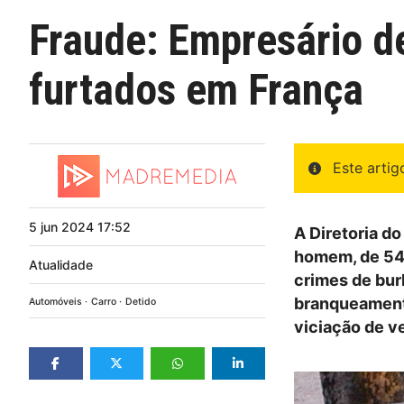
Fraude: Empresário de
furtados em França
Este arti
5
jun
2024
17:52
A Diretoria do
homem, de 54 
Atualidade
crimes de bur
branqueamento
Automóveis
Carro
Detido
viciação de ve