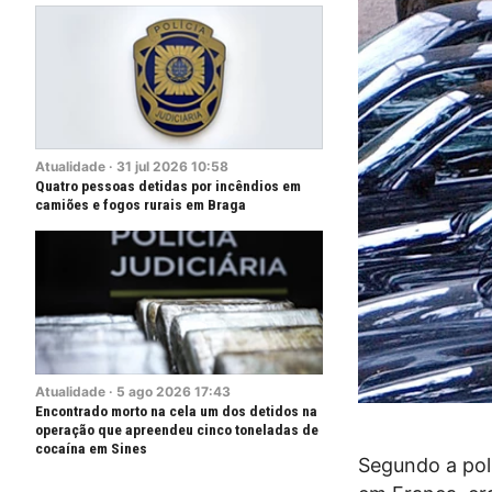
Atualidade
·
31
jul
2026
10:58
Quatro pessoas detidas por incêndios em
camiões e fogos rurais em Braga
Atualidade
·
5
ago
2026
17:43
Encontrado morto na cela um dos detidos na
operação que apreendeu cinco toneladas de
cocaína em Sines
Segundo a polí