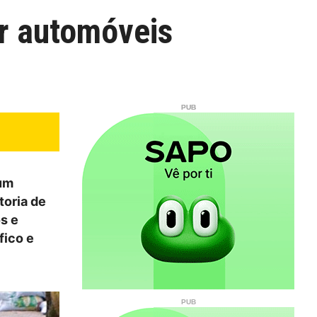
ar automóveis
 um
toria de
s e
fico e