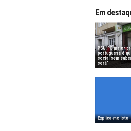
Em destaq
PSU. “O maior p
portuguesa é que
social sem sabe
será”
Explica-me Isto: 