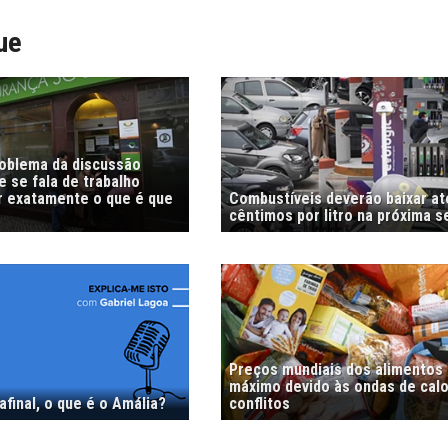
ue
roblema da discussão
 se fala de trabalho
r exatamente o que é que
Combustíveis deverão baixar at
cêntimos por litro na próxima 
Preços mundiais dos alimentos
máximo devido às ondas de calo
afinal, o que é o Amália?
conflitos