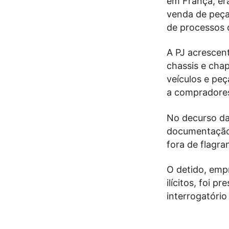
em França, er
venda de peça
de processos d
A PJ acrescen
chassis e chap
veículos e pe
a compradores
No decurso da 
documentação e
fora de flagra
O detido, emp
ilícitos, foi 
interrogatório