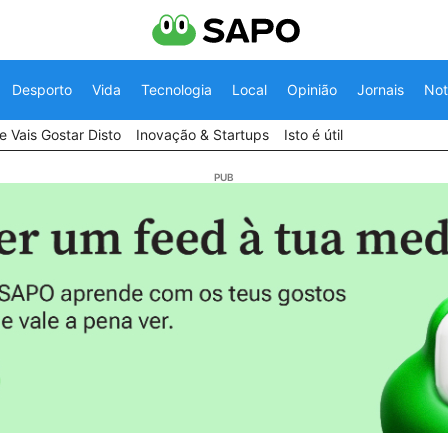
Desporto
Vida
Tecnologia
Local
Opinião
Jornais
Not
 Vais Gostar Disto
Inovação & Startups
Isto é útil