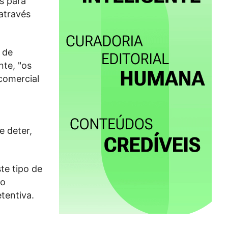
s para
através
 de
nte, "os
comercial
e deter,
te tipo de
ro
tentiva.