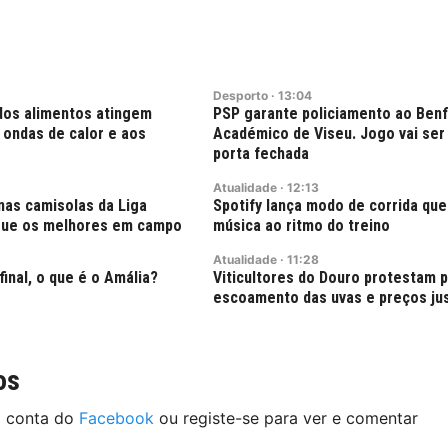
Desporto
·
13:04
dos alimentos atingem
PSP garante policiamento ao Benf
 ondas de calor e aos
Académico de Viseu. Jogo vai ser
porta fechada
Atualidade
·
12:13
nas camisolas da Liga
Spotify lança modo de corrida que
ngue os melhores em campo
música ao ritmo do treino
Atualidade
·
11:28
final, o que é o Amália?
Viticultores do Douro protestam 
escoamento das uvas e preços ju
os
a conta do
Facebook
ou registe-se para ver e comentar