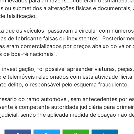
am levados para armazéns, onde eram desmantelada
s ou submetidos a alterações físicas e documentais, 
e falsificação.
ta que os veículos "passavam a circular com números
as de fabricante falsas ou inexistentes". Posteriorme
ças eram comercializados por preços abaixo do valor 
 de boa-fé nacionais".
investigação, foi possível apreender viaturas, peças,
 telemóveis relacionados com esta atividade ilícita 
nte delito, o responsável pelo esquema fraudulento.
resário do ramo automóvel, sem antecedentes por es
presente à competente autoridade judiciária para primei
 judicial, sendo-lhe aplicada medida de coação não de