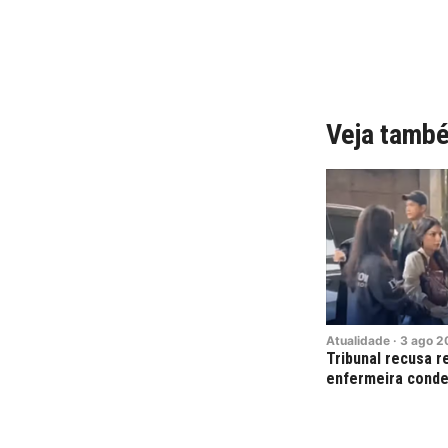
Veja tamb
Atualidade
·
3
ago
2
Tribunal recusa r
enfermeira conde