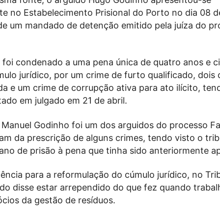
e no Estabelecimento Prisional do Porto no dia 08 d
de um mandado de detenção emitido pela juíza do p
foi condenado a uma pena única de quatro anos e c
lo jurídico, por um crime de furto qualificado, dois
ada e um crime de corrupção ativa para ato ilícito, ten
tado em julgado em 21 de abril.
 Manuel Godinho foi um dos arguidos do processo Fa
am da prescrição de alguns crimes, tendo visto o trib
 ano de prisão à pena que tinha sido anteriormente ap
ência para a reformulação do cúmulo jurídico, no Tri
ido disse estar arrependido do que fez quando traba
ócios da gestão de resíduos.