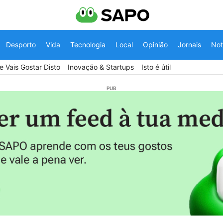
Desporto
Vida
Tecnologia
Local
Opinião
Jornais
Not
 Vais Gostar Disto
Inovação & Startups
Isto é útil