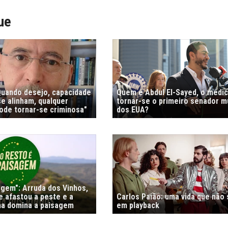
ue
"Quando desejo, capacidade
Quem é Abdul El-Sayed, o médi
e alinham, qualquer
tornar-se o primeiro senador 
de tornar-se criminosa"
dos EUA?
agem": Arruda dos Vinhos,
e afastou a peste e a
Carlos Paião: uma vida que não
nha domina a paisagem
em playback