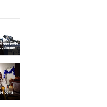
co que pode
muçulmano
 se conta