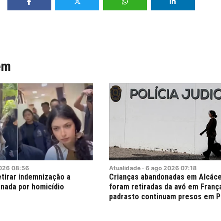
ém
026
08:56
Atualidade
·
6
ago
2026
07:18
etirar indemnização a
Crianças abandonadas em Alcáce
nada por homicídio
foram retiradas da avó em Franç
padrasto continuam presos em P