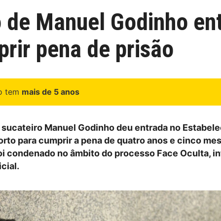
o de Manuel Godinho en
rir pena de prisão
go tem
mais de 5 anos
 sucateiro Manuel Godinho deu entrada no Estabel
Porto para cumprir a pena de quatro anos e cinco me
foi condenado no âmbito do processo Face Oculta, i
cial.