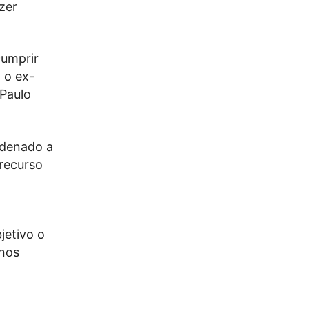
zer
cumprir
 o ex-
 Paulo
ndenado a
 recurso
jetivo o
 nos