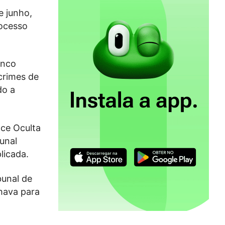
e junho,
rocesso
inco
 crimes de
do a
ce Oculta
unal
licada.
bunal de
lhava para