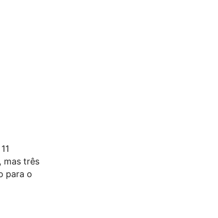
 11
, mas três
o para o