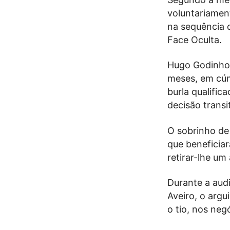
voluntariament
na sequência 
Face Oculta.
Hugo Godinho 
meses, em cúmu
burla qualific
decisão transi
O sobrinho de
que beneficiar
retirar-lhe um
Durante a audi
Aveiro, o argu
o tio, nos neg