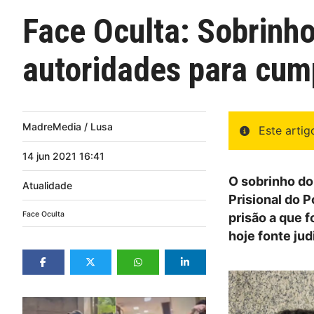
Face Oculta: Sobrinh
autoridades para cump
MadreMedia / Lusa
Este arti
14
jun
2021
16:41
O sobrinho do
Atualidade
Prisional do 
Face Oculta
prisão a que 
hoje fonte judi