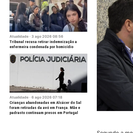
Atualidade
·
3
ago
2026
08:56
Tribunal recusa retirar indemnização a
enfermeira condenada por homicídio
Atualidade
·
6
ago
2026
07:18
Crianças abandonadas em Alcácer do Sal
foram retiradas da avó em França. Mãe e
padrasto continuam presos em Portugal
Segundo a mes