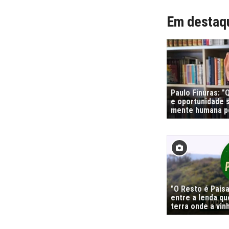
Em destaq
Paulo Finuras: 
e oportunidade s
mente humana po
"O Resto é Pais
entre a lenda qu
terra onde a vi