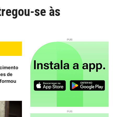
tregou-se às
ecimento
ses de
nformou