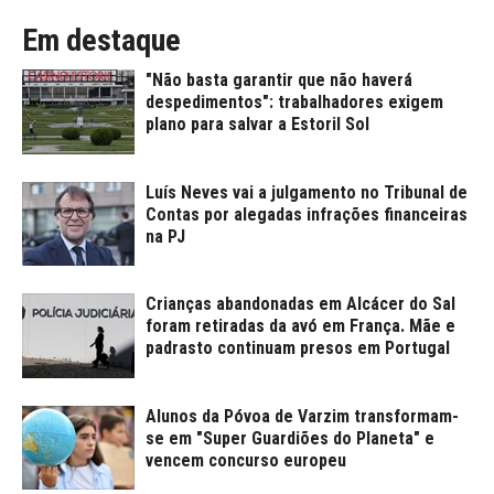
Em destaque
"Não basta garantir que não haverá
despedimentos": trabalhadores exigem
plano para salvar a Estoril Sol
Luís Neves vai a julgamento no Tribunal de
Contas por alegadas infrações financeiras
na PJ
Crianças abandonadas em Alcácer do Sal
foram retiradas da avó em França. Mãe e
padrasto continuam presos em Portugal
Alunos da Póvoa de Varzim transformam-
se em "Super Guardiões do Planeta" e
vencem concurso europeu