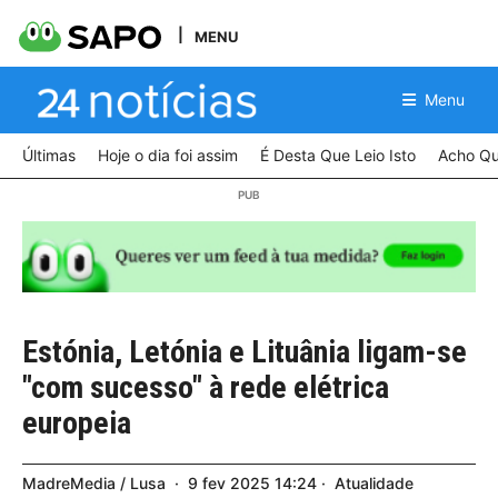
MENU
Menu
Últimas
Hoje o dia foi assim
É Desta Que Leio Isto
Acho Qu
Estónia, Letónia e Lituânia ligam-se
"com sucesso" à rede elétrica
europeia
MadreMedia / Lusa
9
fev
2025
14:24
Atualidade