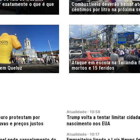
r exatamente o que é que
Combustíveis deverão baixar at
cêntimos por litro na próxima 
Ataque em escola na Tailândia f
 em Queluz
mortos e 15 feridos
Atualidade
·
10:58
ouro protestam por
Trump volta a tentar limitar cidad
vas e preços justos
nascimento nos EUA
Atualidade
·
10:17
rael pede cancelamento do
Empreiteiro ligado a Luís Neves f