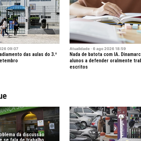
026
09:07
Atualidade
·
6
ago
2026
18:59
adiamento das aulas do 3.º
Nada de batota com IA. Dinamarc
setembro
alunos a defender oralmente tra
escritos
ue
roblema da discussão
 se fala de trabalho