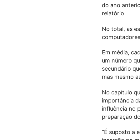
do ano anterior
relatório.
No total, as e
computadores, 
Em média, cad
um número que 
secundário qu
mas mesmo ass
No capítulo q
importância da
influência no
preparação do
“É suposto a e