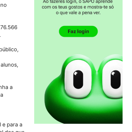
 no
276.566
.
público,
alunos,
nha a
ua
 e para a