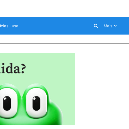
ícias Lusa
Mais