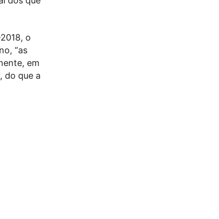
al dos que
-2018, o
no, “as
mente, em
, do que a