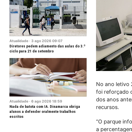
Atualidade
·
3
ago
2026
09:07
Diretores pedem adiamento das aulas do 3.º
ciclo para 21 de setembro
No ano letivo
foi reforçado
dos anos ante
Atualidade
·
6
ago
2026
18:59
recursos.
Nada de batota com IA. Dinamarca obriga
alunos a defender oralmente trabalhos
escritos
“O parque inf
a percentagem