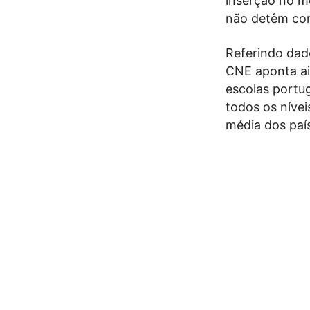
inserção no me
não detêm comp
Referindo dado
CNE aponta ai
escolas portu
todos os nívei
média dos paí