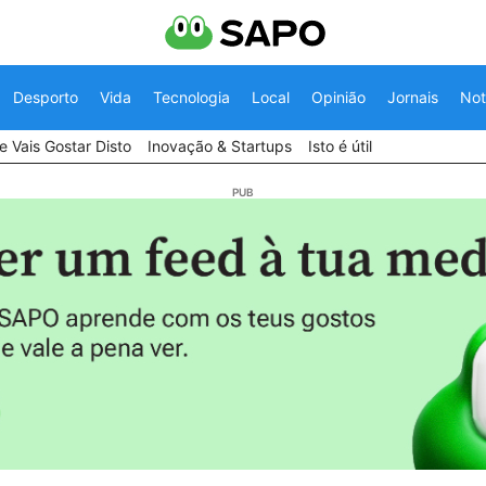
Desporto
Vida
Tecnologia
Local
Opinião
Jornais
Not
 Vais Gostar Disto
Inovação & Startups
Isto é útil