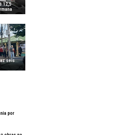
é 12,5
semana
az seis
ania por
ez obras na