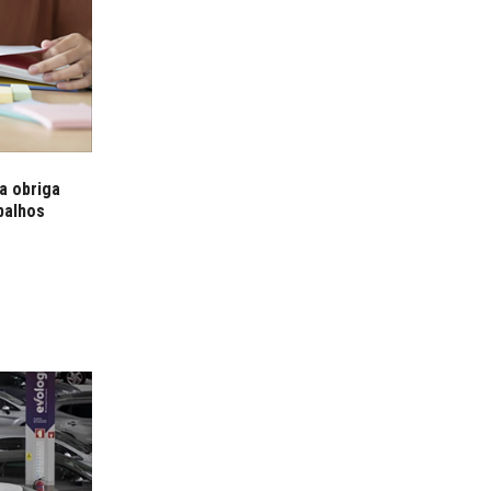
a obriga
balhos