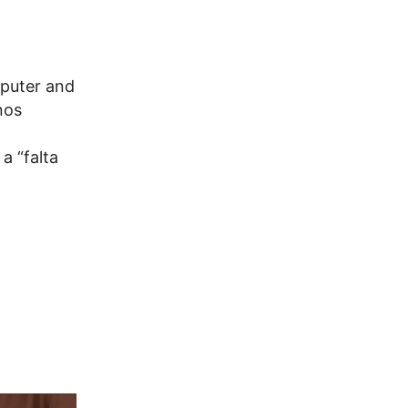
mputer and
nos
a “falta