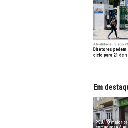
Atualidade
·
3
ago
2
Diretores pedem 
ciclo para 21 de 
Em destaq
PSU. “O maior p
portuguesa é que