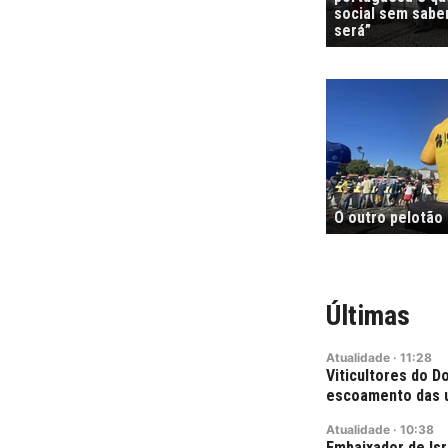
social sem sabe
será”
O outro pelotão
Últimas
Atualidade
·
11:28
Viticultores do D
escoamento das u
Atualidade
·
10:38
Embaixador de Is