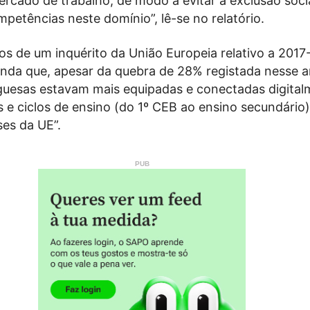
rcado de trabalho, de modo a evitar a exclusão soci
etências neste domínio”, lê-se no relatório.
s de um inquérito da União Europeia relativo a 2017
nda que, apesar da quebra de 28% registada nesse a
guesas estavam mais equipadas e conectadas digital
s e ciclos de ensino (do 1º CEB ao ensino secundário)
ses da UE”.