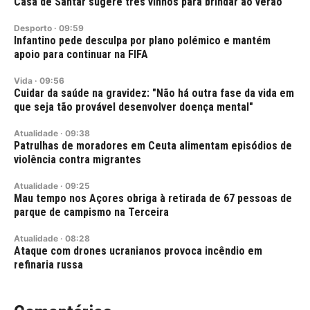
Casa de Santar sugere três vinhos para brindar ao verão
Desporto
·
09:59
Infantino pede desculpa por plano polémico e mantém
apoio para continuar na FIFA
Vida
·
09:56
Cuidar da saúde na gravidez: "Não há outra fase da vida em
que seja tão provável desenvolver doença mental"
Atualidade
·
09:38
Patrulhas de moradores em Ceuta alimentam episódios de
violência contra migrantes
Atualidade
·
09:25
Mau tempo nos Açores obriga à retirada de 67 pessoas de
parque de campismo na Terceira
Atualidade
·
08:28
Ataque com drones ucranianos provoca incêndio em
refinaria russa